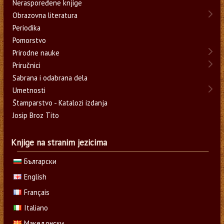
Neraspoređene knjige
Obrazovna literatura
Periodika
Pomorstvo
Prirodne nauke
Priručnici
Sabrana i odabrana dela
Umetnosti
Štamparstvo - Katalozi izdanja
Josip Broz Tito
Knjige na stranim jezicima
Български
English
Français
Italiano
Македонски