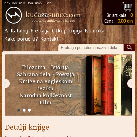
novi korisnik
korisnički ulaz
Br. artikala:
0
Cena:
0,00 din
Ѧ
Katalog
Pretraga
Otkup knjiga
Isporuka
Kako poručiti?
Kontakt
Filozofija
~
Istorija
Sabrana dela
~
Poezija
Knjige na engleskom
‹
›
jeziku
Narodna književnost
Film
Detalji knjige