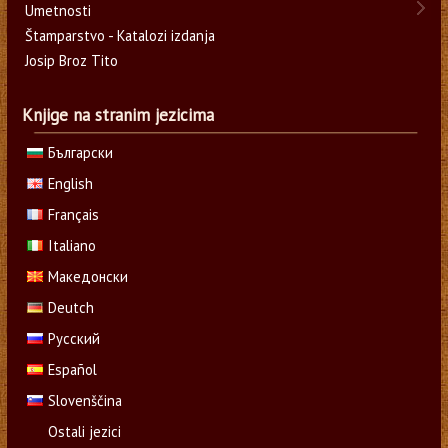
Umetnosti
Štamparstvo - Katalozi izdanja
Josip Broz Tito
Knjige na stranim jezicima
Български
English
Français
Italiano
Македонски
Deutch
Русский
Español
Slovenščina
Ostali jezici