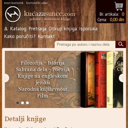
novi korisnik
korisnički ulaz
Br. artikala:
0
Cena:
0,00 din
Ѧ
Katalog
Pretraga
Otkup knjiga
Isporuka
Kako poručiti?
Kontakt
Filozofija
~
Istorija
Sabrana dela
~
Poezija
Knjige na engleskom
‹
›
jeziku
Narodna književnost
Film
Detalji knjige