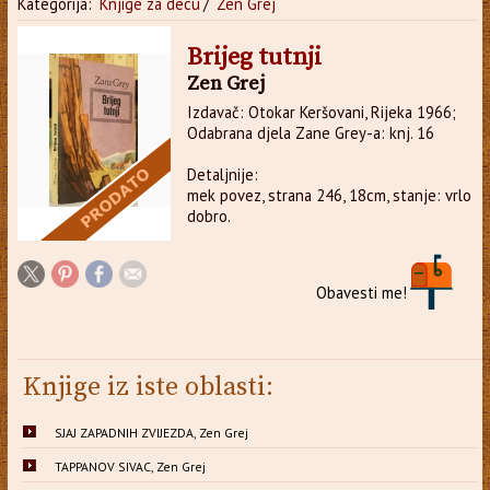
Kategorija:
Knjige za decu
/
Zen Grej
Brijeg tutnji
Zen Grej
Izdavač: Otokar Keršovani, Rijeka 1966;
Odabrana djela Zane Grey-a: knj. 16
Detaljnije:
mek povez, strana 246, 18cm, stanje: vrlo
dobro.
Obavesti me!
Knjige iz iste oblasti:
SJAJ ZAPADNIH ZVIJEZDA, Zen Grej
TAPPANOV SIVAC, Zen Grej