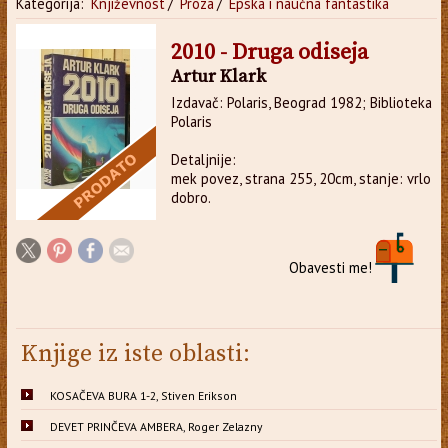
Kategorija:
Književnost
/
Proza
/
Epska i naučna fantastika
2010 - Druga odiseja
Artur Klark
Izdavač: Polaris, Beograd 1982; Biblioteka
Polaris
Detaljnije:
mek povez, strana 255, 20cm, stanje: vrlo
dobro.
Obavesti me!
Knjige iz iste oblasti:
KOSAČEVA BURA 1-2, Stiven Erikson
DEVET PRINČEVA AMBERA, Roger Zelazny