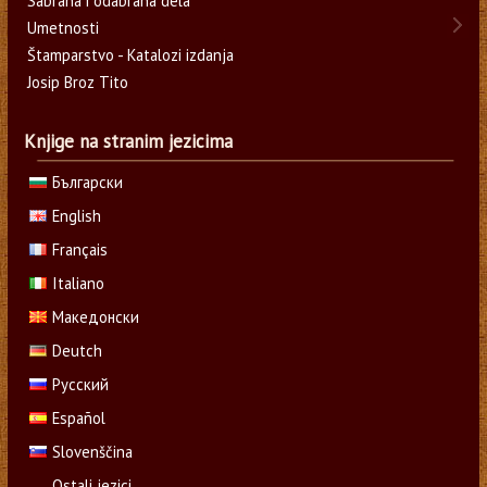
Sabrana i odabrana dela
Umetnosti
Štamparstvo - Katalozi izdanja
Josip Broz Tito
Knjige na stranim jezicima
Български
English
Français
Italiano
Македонски
Deutch
Русский
Español
Slovenščina
Ostali jezici