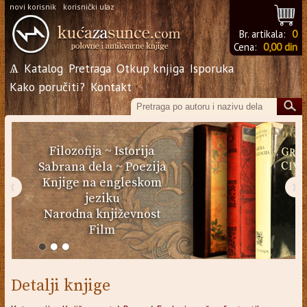
novi korisnik
korisnički ulaz
Br. artikala:
0
Cena:
0,00 din
Ѧ
Katalog
Pretraga
Otkup knjiga
Isporuka
Kako poručiti?
Kontakt
Filozofija
~
Istorija
Sabrana dela
~
Poezija
Knjige na engleskom
‹
›
jeziku
Narodna književnost
Film
Detalji knjige