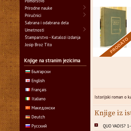
Pomorstvo
Prirodne nauke
Priručnici
Sabrana i odabrana dela
Umetnosti
Štamparstvo - Katalozi izdanja
Josip Broz Tito
Knjige na stranim jezicima
Български
English
Français
Istorijski roman o k
Italiano
Македонски
Knjige iz is
Deutch
Русский
QUO VADIS? 1-2