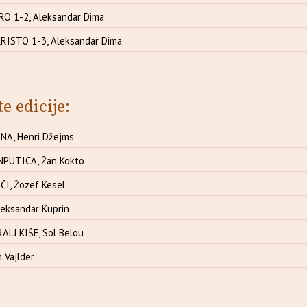
O 1-2, Aleksandar Dima
ISTO 1-3, Aleksandar Dima
te edicije:
A, Henri Džejms
PUTICA, Žan Kokto
I, Žozef Kesel
eksandar Kuprin
LJ KIŠE, Sol Belou
 Vajlder