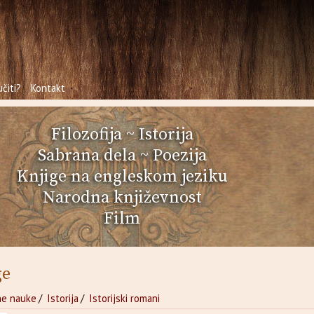
čiti?
Kontakt
Filozofija
~
Istorija
Sabrana dela
~
Poezija
Knjige na engleskom jeziku
Narodna književnost
Film
ge
ne nauke
/
Istorija
/
Istorijski romani