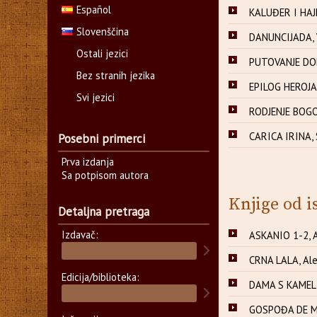
Español
KALUĐER I HAJ
Slovenščina
DANUNCIJADA, V
Ostali jezici
PUTOVANJE DOBR
Bez stranih jezika
EPILOG HEROJA,
Svi jezici
RODJENJE BOGO
CARICA IRINA, 
Posebni primerci
Prva izdanja
Sa potpisom autora
Knjige od i
Detaljna pretraga
Izdavač:
ASKANIO 1-2, 
CRNA LALA, Al
Edicija/biblioteka:
DAMA S KAMELI
GOSPOĐA DE M