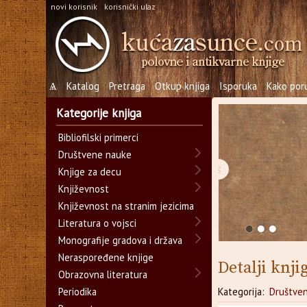
novi korisnik
korisnički ulaz
Ѧ
Katalog
Pretraga
Otkup knjiga
Isporuka
Kako poru
Kategorije knjiga
Bibliofilski primerci
Društvene nauke
‹
Knjige za decu
Književnost
Književnost na stranim jezicima
Literatura o vojsci
Monografije gradova i država
Neraspoređene knjige
Detalji knji
Obrazovna literatura
Periodika
Kategorija:
Društve