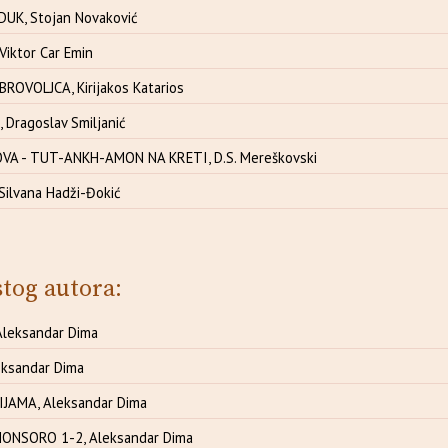
DUK, Stojan Novaković
iktor Car Emin
OVOLJCA, Kirijakos Katarios
 Dragoslav Smiljanić
VA - TUT-ANKH-AMON NA KRETI, D.S. Mereškovski
Silvana Hadži-Đokić
stog autora:
Aleksandar Dima
eksandar Dima
JAMA, Aleksandar Dima
ONSORO 1-2, Aleksandar Dima