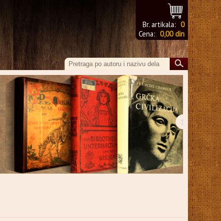
Br. artikala:
0
Cena:
0,00 din
›