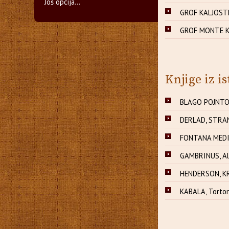
Još opcija...
GROF KALJOSTR
GROF MONTE KR
Knjige iz is
BLAGO POJNTON
DERLAD, STRAN
FONTANA MEDIČ
GAMBRINUS, Al
HENDERSON, KRA
KABALA, Torton