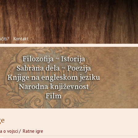
čiti?
Kontakt
Filozofija
~
Istorija
Sabrana dela
~
Poezija
Knjige na engleskom jeziku
Narodna književnost
Film
ge
a o vojsci
/
Ratne igre