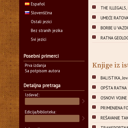
Español
THE ILLEGALS, 
Slovenščina
UMEĆE RATOVA
Ostali jezici
BORBE U VAZDU
Bez stranih jezika
RATNA GEOLOGIJ
Svi jezici
Posebni primerci
Knjige iz is
Prva izdanja
Sa potpisom autora
BALISTIKA, Jov
Detaljna pretraga
OPŠTA RATNA SL
Izdavač:
OSNOVI VOJNE G
PRIMENJENA FOR
Edicija/biblioteka:
REŠAVANJE TAKT
TRANSPORTNA S