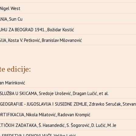
Nigel West
NJA, Sun Cu
HU ZA BEOGRAD 1941., Božidar Kostić
A, Kosta V. Petković, Branislav Milovanović
te edicije:
an Marinković
UŽBA U SKICAMA, Sredoje Urošević, Dragan Lučić, et al.
EOGRAFIJE - JUGOSLAVIJA I SUSEDNE ZEMLJE, Zdravko Seručak, Stevan D
TIFIKACIJA, Nikola Milatović, Radovan Krompić
IČKIH ZADATAKA, Š. Hasandedić, S. Šogorović, D. Lučić, M. Je
REDSTVA I OSNOVI VUČE, Veljko Lakić