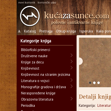
novi korisnik
korisnički ulaz
Ѧ
Katalog
Pretraga
Otkup knjiga
Isporuka
Kako poru
Kategorije knjiga
Bibliofilski primerci
Društvene nauke
‹
Knjige za decu
Književnost
Književnost na stranim jezicima
Literatura o vojsci
Monografije gradova i država
Neraspoređene knjige
Detalji knji
Obrazovna literatura
Periodika
Kategorija:
Literatur