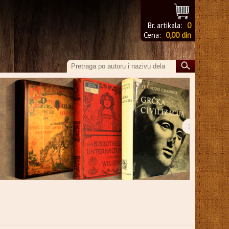
Br. artikala:
0
Cena:
0,00 din
›