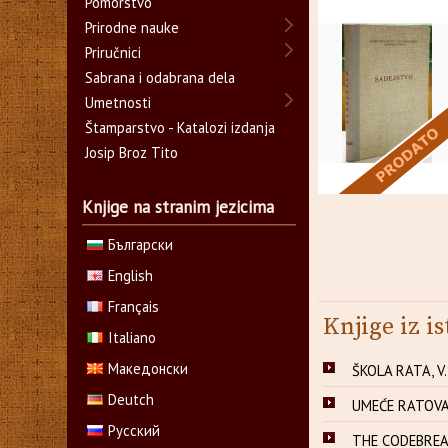
Pomorstvo
Prirodne nauke
Priručnici
Sabrana i odabrana dela
Umetnosti
Štamparstvo - Katalozi izdanja
Josip Broz Tito
Knjige na stranim jezicima
Български
English
Français
Knjige iz is
Italiano
Македонски
ŠKOLA RATA, V.
Deutch
UMEĆE RATOVA
Русский
THE CODEBREAK