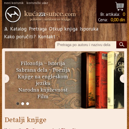
novi korisnik
korisnički ulaz
Br. artikala:
0
Cena:
0,00 din
Ѧ
Katalog
Pretraga
Otkup knjiga
Isporuka
Kako poručiti?
Kontakt
Filozofija
~
Istorija
Sabrana dela
~
Poezija
Knjige na engleskom
‹
›
jeziku
Narodna književnost
Film
Detalji knjige