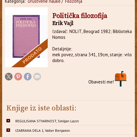
Kategorija:
Društvene nauke
/
Filozofija
Politička filozofija
Erik Vajl
Izdavač: NOLIT, Beograd 1982; Biblioteka
Nomos
Detaljnije:
mek povez, strana 341, 19cm, stanje: vrlo
dobro.
Obavesti me!
Knjige iz iste oblasti:
REGULISANA STVARNOST, Smiljan Lazin
IZABRANA DELA 1, Valter Benjamin