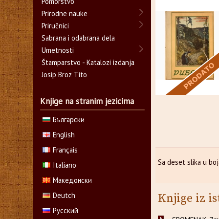
Pomorstvo
Prirodne nauke
Priručnici
Sabrana i odabrana dela
Umetnosti
Štamparstvo - Katalozi izdanja
Josip Broz Tito
Knjige na stranim jezicima
Български
English
Français
Sa deset slika u boj
Italiano
Македонски
Deutch
Knjige iz is
Русский