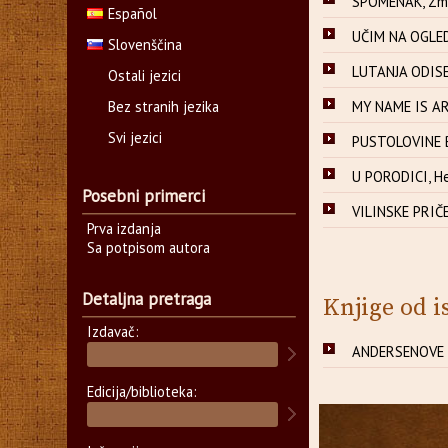
SPOMENAK, Zmaj
Español
UČIM NA OGLEDI
Slovenščina
LUTANJA ODISEJ
Ostali jezici
Bez stranih jezika
MY NAME IS ARA
Svi jezici
PUSTOLOVINE 
U PORODICI, H
Posebni primerci
VILINSKE PRIČE
Prva izdanja
Sa potpisom autora
Detaljna pretraga
Knjige od i
Izdavač:
ANDERSENOVE BA
Edicija/biblioteka: