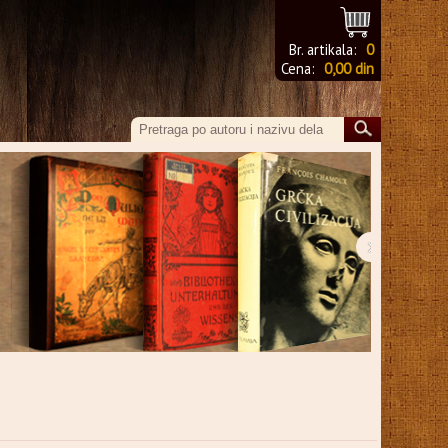
Br. artikala:
0
Cena:
0,00 din
›