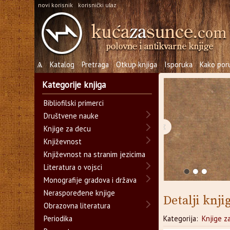
novi korisnik
korisnički ulaz
Ѧ
Katalog
Pretraga
Otkup knjiga
Isporuka
Kako poru
Kategorije knjiga
Bibliofilski primerci
Društvene nauke
‹
Knjige za decu
Književnost
Književnost na stranim jezicima
Literatura o vojsci
Monografije gradova i država
Neraspoređene knjige
Detalji knji
Obrazovna literatura
Periodika
Kategorija:
Knjige z