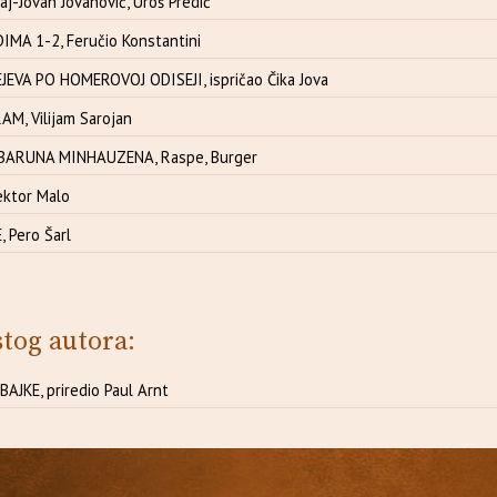
-Jovan Jovanović, Uroš Predić
MA 1-2, Feručio Konstantini
EVA PO HOMEROVOJ ODISEJI, ispričao Čika Jova
M, Vilijam Sarojan
BARUNA MINHAUZENA, Raspe, Burger
ektor Malo
, Pero Šarl
stog autora:
JKE, priredio Paul Arnt