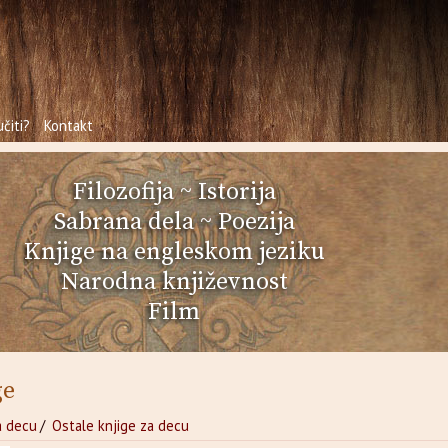
čiti?
Kontakt
Filozofija
~
Istorija
Sabrana dela
~
Poezija
Knjige na engleskom jeziku
Narodna književnost
Film
ge
a decu
/
Ostale knjige za decu