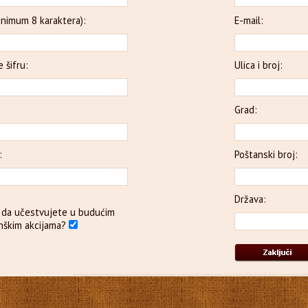
minimum 8 karaktera):
E-mail:
 šifru:
Ulica i broj:
Grad:
:
Poštanski broj:
Država:
li da učestvujete u budućim
nškim akcijama?