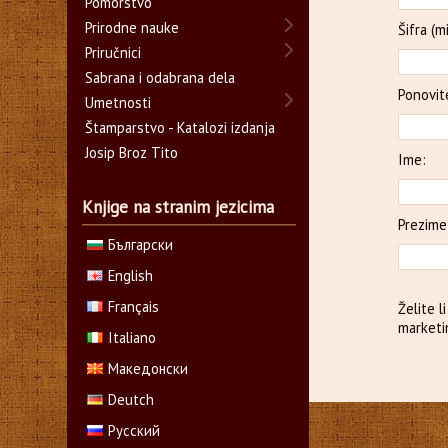
Pomorstvo
Prirodne nauke
Šifra (
Priručnici
Sabrana i odabrana dela
Ponovite
Umetnosti
Štamparstvo - Katalozi izdanja
Josip Broz Tito
Ime:
Knjige na stranim jezicima
Prezime
Български
English
Français
Želite 
marketi
Italiano
Македонски
Deutch
Русский