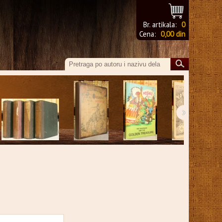
Br. artikala:
0
Cena:
0,00 din
›