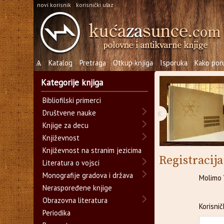
novi korisnik
korisnički ulaz
Ѧ
Katalog
Pretraga
Otkup knjiga
Isporuka
Kako poru
Kategorije knjiga
Bibliofilski primerci
‹
Društvene nauke
Knjige za decu
Književnost
Književnost na stranim jezicima
Registracij
Literatura o vojsci
Monografije gradova i država
Molimo 
Neraspoređene knjige
Obrazovna literatura
Korisni
Periodika