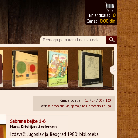
Br. artikala:
0
Cena:
0,00 din
›
Knjiga po strani:
12
/
24
/
60
/
120
Prikaži:
sa prodatim knjigama
/
bez prodatih knjiga
Sabrane bajke 1-6
Hans Kristijan Andersen
Izdavač: Jugoslavija, Beograd 1980; biblioteka