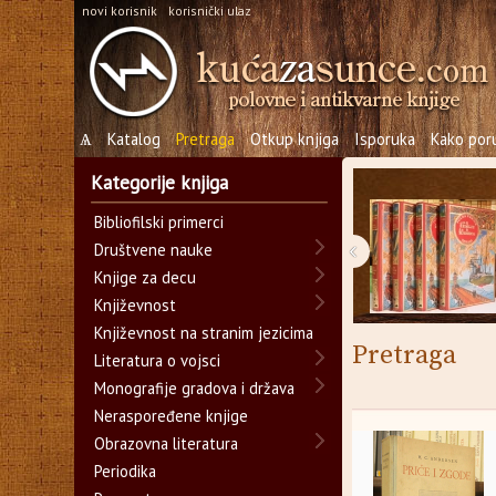
novi korisnik
korisnički ulaz
Ѧ
Katalog
Pretraga
Otkup knjiga
Isporuka
Kako poru
Kategorije knjiga
Bibliofilski primerci
‹
Društvene nauke
Knjige za decu
Književnost
Književnost na stranim jezicima
Pretraga
Literatura o vojsci
Monografije gradova i država
Neraspoređene knjige
Obrazovna literatura
Periodika