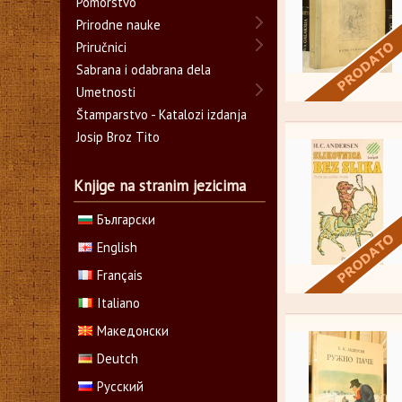
Pomorstvo
Prirodne nauke
Priručnici
Sabrana i odabrana dela
Umetnosti
Štamparstvo - Katalozi izdanja
Josip Broz Tito
Knjige na stranim jezicima
Български
English
Français
Italiano
Македонски
Deutch
Русский