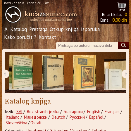
novi korisnik
korisnički ulaz
Br. artikala:
0
Cena:
0,00 din
Ѧ
Katalog
Pretraga
Otkup knjiga
Isporuka
Kako poručiti?
Kontakt
‹
›
Katalog knjiga
Jezik:
SVI
/
Bez stranih jezika
/
Български
/
English
/
Français
/
Italiano
/
Македонски
/
Deutch
/
Русский
/
Español
/
Slovenščina
/
Ostali
Kategorija:
Umetnosti
/
Slikarstvo, Vajarstvo
/
Tehnike