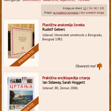
Knjiga po strani:
12
/
24
/
60
/
120
Prikaži:
sa prodatim knjigama
/
bez prodatih knjiga
Plastična anatomija čoveka
Rudolf Geberc
Izdavač: Univerzitet umetnosti u Beogradu,
Beograd 1985;
Obavesti me!
Praktična enciklopedija crtanja
Ian Sidaway, Sarah Hoggett
Izdavač: JRJ, Zemun 2006;