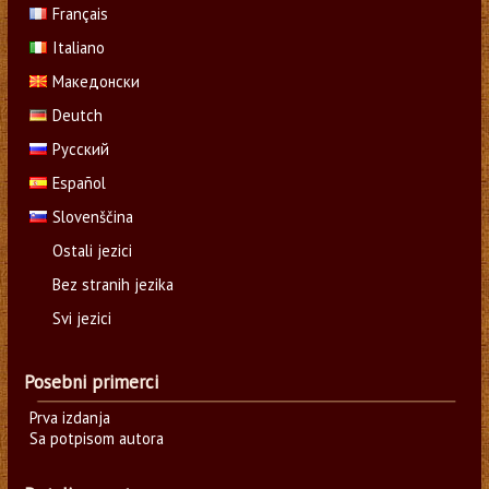
Français
Italiano
Македонски
Deutch
Русский
Español
Slovenščina
Ostali jezici
Bez stranih jezika
Svi jezici
Posebni primerci
Prva izdanja
Sa potpisom autora