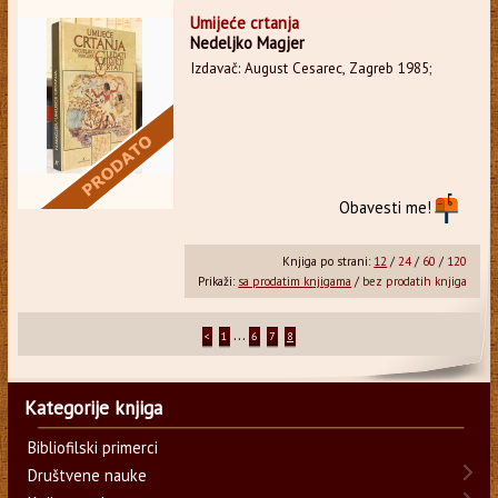
Umijeće crtanja
Nedeljko Magjer
Izdavač: August Cesarec, Zagreb 1985;
Obavesti me!
Knjiga po strani:
12
/
24
/
60
/
120
Prikaži:
sa prodatim knjigama
/
bez prodatih knjiga
...
<
1
6
7
8
Kategorije knjiga
Bibliofilski primerci
Društvene nauke