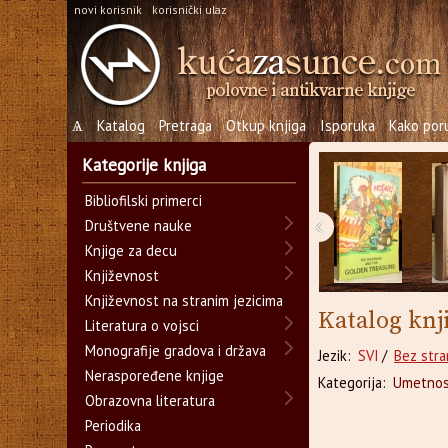
novi korisnik
korisnički ulaz
Ѧ
Katalog
Pretraga
Otkup knjiga
Isporuka
Kako poru
Kategorije knjiga
Bibliofilski primerci
‹
Društvene nauke
Knjige za decu
Književnost
Književnost na stranim jezicima
Katalog knj
Literatura o vojsci
Monografije gradova i država
Jezik:
SVI
/
Bez stra
Neraspoređene knjige
Kategorija:
Umetnos
Obrazovna literatura
Periodika