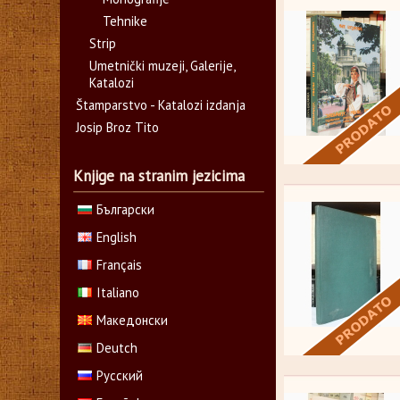
Tehnike
Strip
Umetnički muzeji, Galerije,
Katalozi
Štamparstvo - Katalozi izdanja
Josip Broz Tito
Knjige na stranim jezicima
Български
English
Français
Italiano
Македонски
Deutch
Русский