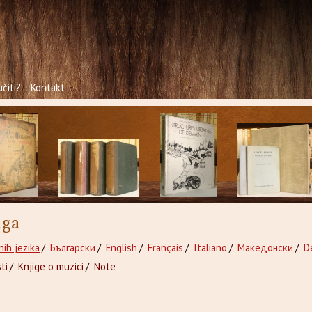
čiti?
Kontakt
iga
nih jezika
/
Български
/
English
/
Français
/
Italiano
/
Македонски
/
D
ti
/
Knjige o muzici
/
Note