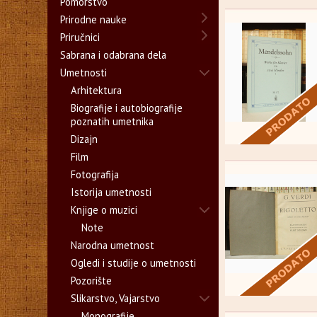
Pomorstvo
Prirodne nauke
Priručnici
Sabrana i odabrana dela
Umetnosti
Arhitektura
Biografije i autobiografije
poznatih umetnika
Dizajn
Film
Fotografija
Istorija umetnosti
Knjige o muzici
Note
Narodna umetnost
Ogledi i studije o umetnosti
Pozorište
Slikarstvo, Vajarstvo
Monografije