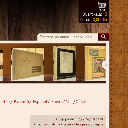
Br. artikala:
0
Cena:
0,00 din
›
eutch
/
Русский
/
Español
/
Slovenščina
/
Ostali
Knjiga po strani:
12
/
24
/
60
/
120
Prikaži:
sa prodatim knjigama
/
bez prodatih knjiga