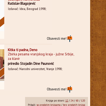
Ratislav Blagojević
Izdavač: Idea, Beograd 1998;
Obavesti me!
Kitka ti padna, Deno
Zbirka pesama vranjskog kraja - južne Srbije,
za klavir
priredio Stojadin Dine Paunović
Izdavač: Narodni univerzitet, Vranje 1998;
Obavesti me!
Knjiga po strani:
12
/
24
/
60
/
120
Prikaži:
sa prodatim knjigama
/
bez prodatih knjiga