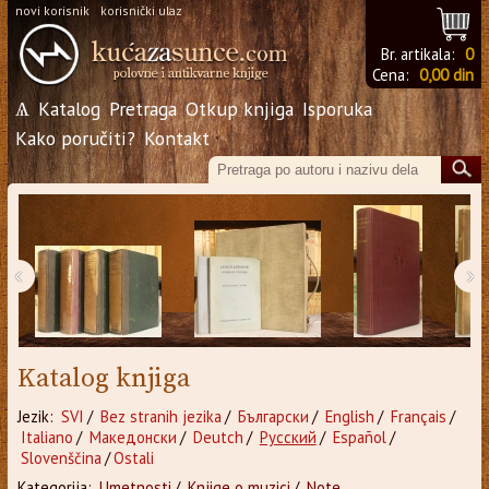
novi korisnik
korisnički ulaz
Br. artikala:
0
Cena:
0,00 din
Ѧ
Katalog
Pretraga
Otkup knjiga
Isporuka
Kako poručiti?
Kontakt
‹
›
Katalog knjiga
Jezik:
SVI
/
Bez stranih jezika
/
Български
/
English
/
Français
/
Italiano
/
Македонски
/
Deutch
/
Русский
/
Español
/
Slovenščina
/
Ostali
Kategorija:
Umetnosti
/
Knjige o muzici
/
Note