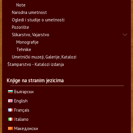
Note
Narodna umetnost
Ogledi i studije o umetnosti
Pozorište
Slikarstvo, Vajarstvo
Monografije
Tehnike
Umetnički muzeji, Galerije, Katalozi
Štamparstvo - Katalozi izdanja
Knjige na stranim jezicima
Български
English
Français
Italiano
Македонски