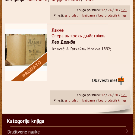
Knjiga po strani:
12
/
24
/
60
/
120
Prikaži:
sa prodatim knjigama
/
bez prodatih knjiga
Лакме
Опера вь трехь дыйствiяхь
Лео Делиба
Izdavač: А. Гутхейль, Moskva 1892;
Obavesti me!
Knjiga po strani:
12
/
24
/
60
/
120
Prikaži:
sa prodatim knjigama
/
bez prodatih knjiga
Kategorije knjiga
Društvene nauke