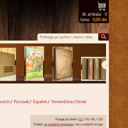
Br. artikala:
0
Cena:
0,00 din
›
eutch
/
Русский
/
Español
/
Slovenščina
/
Ostali
Knjiga po strani:
12
/
24
/
60
/
120
Prikaži:
sa prodatim knjigama
/
bez prodatih knjiga