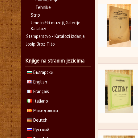
Tehnike
Strip
Umetnički muzeji, Galerije,
Katalozi
Štamparstvo - Katalozi izdanja
Josip Broz Tito
Knjige na stranim jezicima
Български
English
Français
Italiano
Македонски
Deutch
Русский