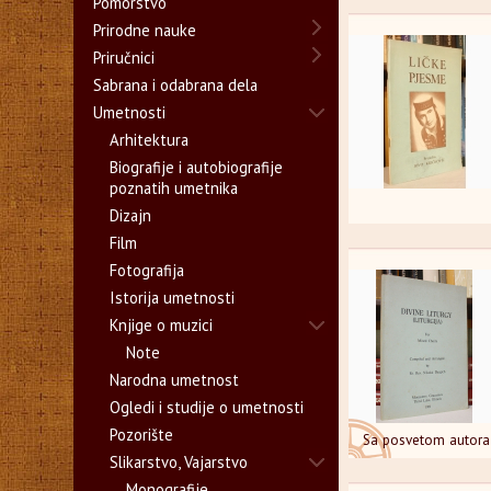
Pomorstvo
Prirodne nauke
Priručnici
Sabrana i odabrana dela
Umetnosti
Arhitektura
Biografije i autobiografije
poznatih umetnika
Dizajn
Film
Fotografija
Istorija umetnosti
Knjige o muzici
Note
Narodna umetnost
Ogledi i studije o umetnosti
Pozorište
Sa posvetom autora
Slikarstvo, Vajarstvo
Monografije