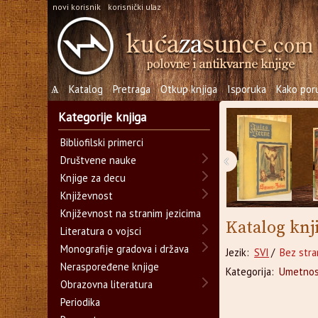
novi korisnik
korisnički ulaz
Ѧ
Katalog
Pretraga
Otkup knjiga
Isporuka
Kako poru
Kategorije knjiga
Bibliofilski primerci
‹
Društvene nauke
Knjige za decu
Književnost
Književnost na stranim jezicima
Katalog knj
Literatura o vojsci
Monografije gradova i država
Jezik:
SVI
/
Bez stra
Neraspoređene knjige
Kategorija:
Umetnos
Obrazovna literatura
Periodika