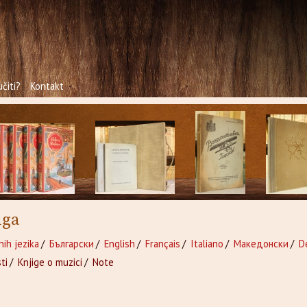
čiti?
Kontakt
iga
nih jezika
/
Български
/
English
/
Français
/
Italiano
/
Македонски
/
D
ti
/
Knjige o muzici
/
Note