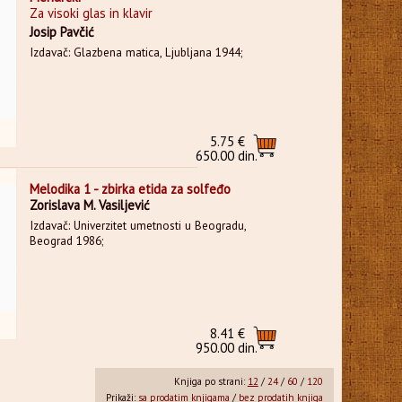
Za visoki glas in klavir
Josip Pavčić
Izdavač: Glazbena matica, Ljubljana 1944;
5.75 €
650.00 din.
Melodika 1 - zbirka etida za solfeđo
Zorislava M. Vasiljević
Izdavač: Univerzitet umetnosti u Beogradu,
Beograd 1986;
8.41 €
950.00 din.
Knjiga po strani:
12
/
24
/
60
/
120
Prikaži:
sa prodatim knjigama
/
bez prodatih knjiga