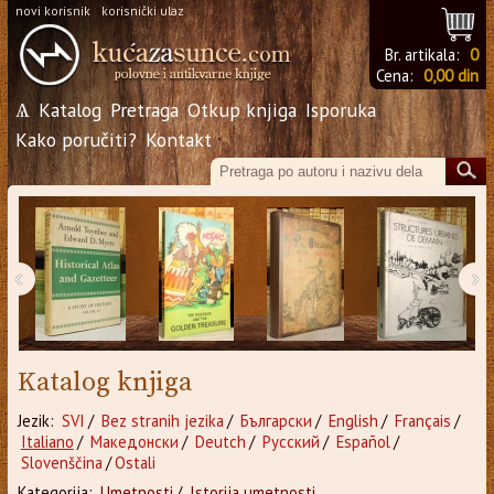
novi korisnik
korisnički ulaz
Br. artikala:
0
Cena:
0,00 din
Ѧ
Katalog
Pretraga
Otkup knjiga
Isporuka
Kako poručiti?
Kontakt
‹
›
Katalog knjiga
Jezik:
SVI
/
Bez stranih jezika
/
Български
/
English
/
Français
/
Italiano
/
Македонски
/
Deutch
/
Русский
/
Español
/
Slovenščina
/
Ostali
Kategorija:
Umetnosti
/
Istorija umetnosti