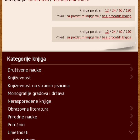
Knjiga po strani:
12
/
24
/
60
/
120
Prikaži:
sa prodatim knjigama
/
bez prodatih knjiga
Knjiga po strani:
12
/
24
/
60
/
120
Prikaži:
sa prodatim knjigama
/
bez prodatih knjiga
Kategorije knjiga
Društvene nauke
Književnost
Književnost na stranim jezicima
Monografije gradova i država
Neraspoređene knjige
Obrazovna literatura
Prirodne nauke
Priručnici
Umetnosti