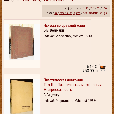
Knjiga po strani:
12
/
24
/
60
/
120
Prikaži:
sa prodatim knjigama
/
bez prodatih knjiga
Искусство средней Азии
Б.В. Веймарн
Izdavač: Искусство, Moskva 1940;
6.64 €
750.00 din.
Пластическая анатомия
Том III - Пластическая морфология,
Экспрессивность
Г. Гицеску
Izdavač: Меридиане, Vuharest 1966;