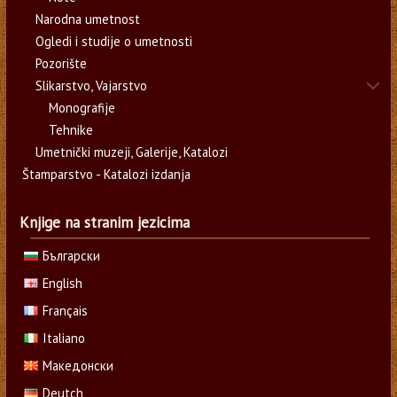
Narodna umetnost
Ogledi i studije o umetnosti
Pozorište
Slikarstvo, Vajarstvo
Monografije
Tehnike
Umetnički muzeji, Galerije, Katalozi
Štamparstvo - Katalozi izdanja
Knjige na stranim jezicima
Български
English
Français
Italiano
Македонски
Deutch