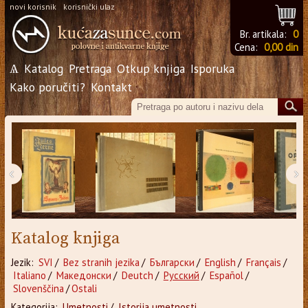
novi korisnik
korisnički ulaz
Br. artikala:
0
Cena:
0,00 din
Ѧ
Katalog
Pretraga
Otkup knjiga
Isporuka
Kako poručiti?
Kontakt
‹
›
Katalog knjiga
Jezik:
SVI
/
Bez stranih jezika
/
Български
/
English
/
Français
/
Italiano
/
Македонски
/
Deutch
/
Русский
/
Español
/
Slovenščina
/
Ostali
Kategorija:
Umetnosti
/
Istorija umetnosti