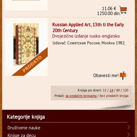
11.06 €
1250.00 din.
Russian Applied Art, 13th ti the Early
20th Century
Dvojezično izdanje rusko-englesko
Izdavač: Советская Россия, Moskva 1982;
Obavesti me!
Knjiga po strani:
12
/
24
/
60
/
120
Prikaži:
sa prodatim knjigama
/
bez prodatih knjiga
Kategorije knjiga
Društvene nauke
Knjige za decu