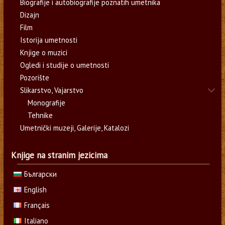
Biografije i autobiografije poznatih umetnika
Dizajn
Film
Istorija umetnosti
Knjige o muzici
Ogledi i studije o umetnosti
Pozorište
Slikarstvo, Vajarstvo
Monografije
Tehnike
Umetnički muzeji, Galerije, Katalozi
Knjige na stranim jezicima
Български
English
Français
Italiano