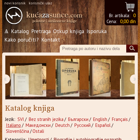
novi korisnik
korisnički ulaz
Br. artikala:
0
Cena:
0,00 din
Ѧ
Katalog
Pretraga
Otkup knjiga
Isporuka
Kako poručiti?
Kontakt
‹
›
Katalog knjiga
Jezik:
SVI
/
Bez stranih jezika
/
Български
/
English
/
Français
/
Italiano
/
Македонски
/
Deutch
/
Русский
/
Español
/
Slovenščina
/
Ostali
Kategorija:
Umetnosti
/
Biografije i autobiografije poznatih