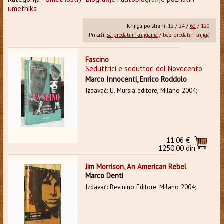
umetnika
Knjiga po strani:
12
/
24
/
60
/
120
Prikaži:
sa prodatim knjigama
/
bez prodatih knjiga
Fascino
Seduttrici e seduttori del Novecento
Marco Innocenti, Enrico Roddolo
Izdavač: U. Mursia editore, Milano 2004;
11.06 €
1250.00 din.
Jim Morrison, An American Rebel
Marco Denti
Izdavač: Bevinino Editore, Milano 2004;