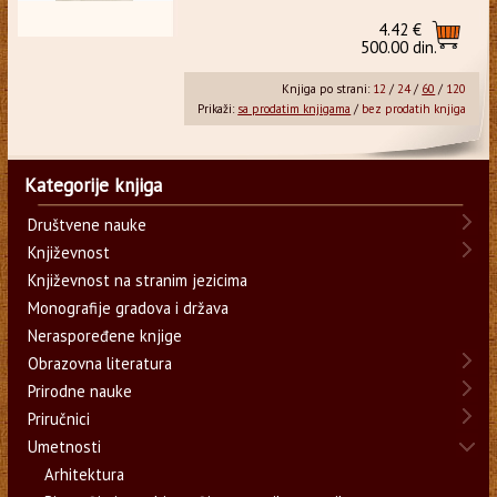
4.42 €
500.00 din.
Knjiga po strani:
12
/
24
/
60
/
120
Prikaži:
sa prodatim knjigama
/
bez prodatih knjiga
Kategorije knjiga
Društvene nauke
Književnost
Književnost na stranim jezicima
Monografije gradova i država
Neraspoređene knjige
Obrazovna literatura
Prirodne nauke
Priručnici
Umetnosti
Arhitektura