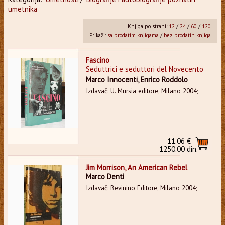
umetnika
Knjiga po strani:
12
/
24
/
60
/
120
Prikaži:
sa prodatim knjigama
/
bez prodatih knjiga
Fascino
Seduttrici e seduttori del Novecento
Marco Innocenti, Enrico Roddolo
Izdavač: U. Mursia editore, Milano 2004;
11.06 €
1250.00 din.
Jim Morrison, An American Rebel
Marco Denti
Izdavač: Bevinino Editore, Milano 2004;