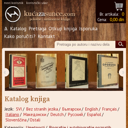
novi korisnik
korisnički ulaz
Br. artikala:
0
Cena:
0,00 din
Ѧ
Katalog
Pretraga
Otkup knjiga
Isporuka
Kako poručiti?
Kontakt
‹
›
Katalog knjiga
Jezik:
SVI
/
Bez stranih jezika
/
Български
/
English
/
Français
/
Italiano
/
Македонски
/
Deutch
/
Русский
/
Español
/
Slovenščina
/
Ostali
Kategorija:
Umetnosti
/
Biografije i autobiografije poznatih