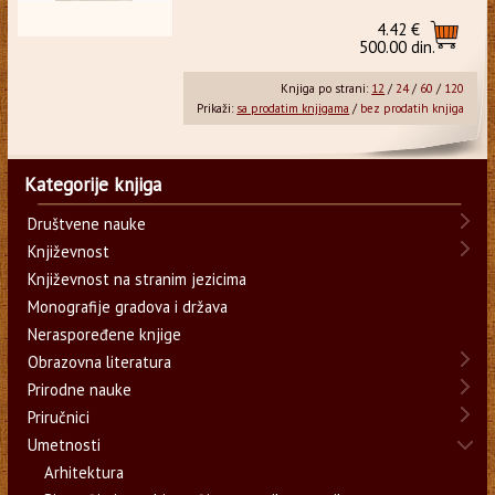
4.42 €
500.00 din.
Knjiga po strani:
12
/
24
/
60
/
120
Prikaži:
sa prodatim knjigama
/
bez prodatih knjiga
Kategorije knjiga
Društvene nauke
Književnost
Književnost na stranim jezicima
Monografije gradova i država
Neraspoređene knjige
Obrazovna literatura
Prirodne nauke
Priručnici
Umetnosti
Arhitektura