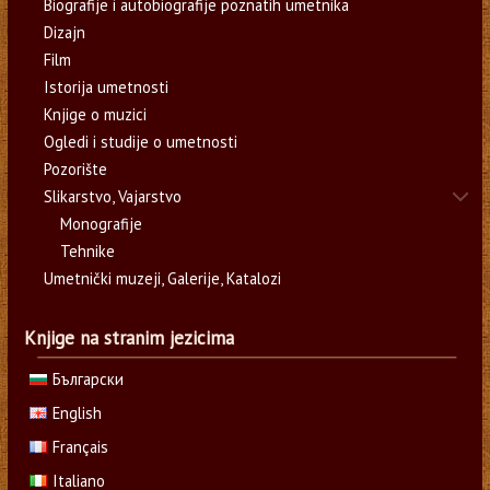
Biografije i autobiografije poznatih umetnika
Dizajn
Film
Istorija umetnosti
Knjige o muzici
Ogledi i studije o umetnosti
Pozorište
Slikarstvo, Vajarstvo
Monografije
Tehnike
Umetnički muzeji, Galerije, Katalozi
Knjige na stranim jezicima
Български
English
Français
Italiano