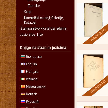
Tehnike
Strip
Umetnički muzeji, Galerije,
Katalozi
Štamparstvo - Katalozi izdanja
Josip Broz Tito
Knjige na stranim jezicima
Български
English
Français
Italiano
Македонски
Deutch
Русский