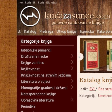
novi korisnik
korisnički ulaz
Ѧ
Katalog
Pretraga
Otkup knjiga
Isporuka
Kako poru
Kategorije knjiga
Bibliofilski primerci
‹
Društvene nauke
Knjige za decu
Književnost
Književnost na stranim jezicima
Katalog knj
Literatura o vojsci
Monografije gradova i država
Jezik:
SVI
/
Bez stra
Neraspoređene knjige
Kategorija:
Umetnos
Obrazovna literatura
Periodika