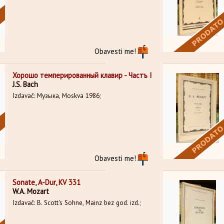
Obavesti me!
Хорошо темперированный клавир - Частъ I
J.S. Bach
Izdavač: Музыка, Moskva 1986;
Obavesti me!
Sonate, A-Dur, KV 331
W.A. Mozart
Izdavač: B. Scott's Sohne, Mainz bez god. izd.;