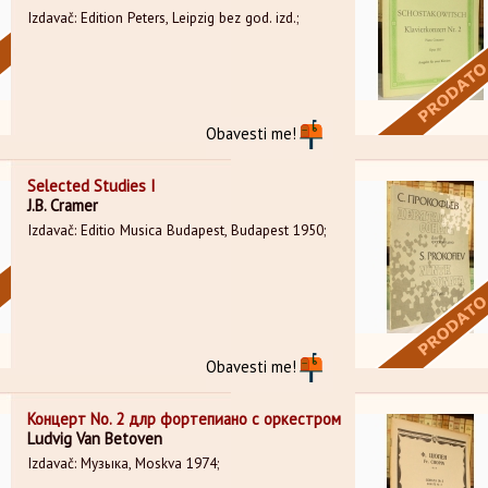
Izdavač: Edition Peters, Leipzig bez god. izd.;
Obavesti me!
Selected Studies I
J.B. Cramer
Izdavač: Editio Musica Budapest, Budapest 1950;
Obavesti me!
Концерт No. 2 длр фортепиано с оркестром
Ludvig Van Betoven
Izdavač: Музыка, Moskva 1974;