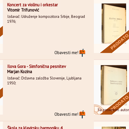
Koncert za violinu i orkestar
Vitomir Trifunović
Izdavač: Udruženje kompozitora Srbije, Beograd
1976;
Obavesti me!
Ilova Gora - Simfonična pesnitev
Marjan Kozina
Izdavač: Državna založba Slovenije, Ljubljana
1950;
Sa posvetom auto
Obavesti me!
Škola za klavirsku harmoniku 4