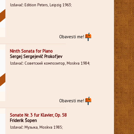
Izdavač: Edition Peters, Leipzig 1963;
Obavesti me!
Ninth Sonata for Piano
Sergej Sergejevič Prokofjev
Izdavač: Советский композитор, Moskva 1984;
Obavesti me!
Sonate Nr. 3 fur Klavier, Op. 58
Friderik Šopen
Izdavač: Музыка, Moskva 1985;