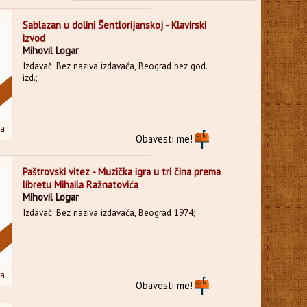
Sablazan u dolini Šentlorijanskoj - Klavirski
izvod
Mihovil Logar
Izdavač: Bez naziva izdavača, Beograd bez god.
izd.;
ra
Obavesti me!
Paštrovski vitez - Muzička igra u tri čina prema
libretu Mihaila Ražnatovića
Mihovil Logar
Izdavač: Bez naziva izdavača, Beograd 1974;
ra
Obavesti me!