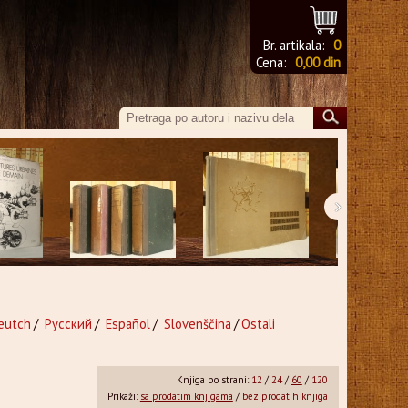
Br. artikala:
0
Cena:
0,00 din
›
eutch
/
Русский
/
Español
/
Slovenščina
/
Ostali
Knjiga po strani:
12
/
24
/
60
/
120
Prikaži:
sa prodatim knjigama
/
bez prodatih knjiga