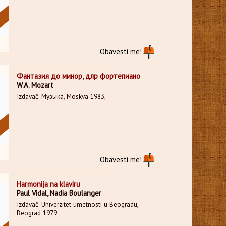
Obavesti me!
Фантазия до минор, длр фортепиано
W.A. Mozart
Izdavač: Музыка, Moskva 1983;
Obavesti me!
Harmonija na klaviru
Paul Vidal, Nadia Boulanger
Izdavač: Univerzitet umetnosti u Beogradu,
Beograd 1979;