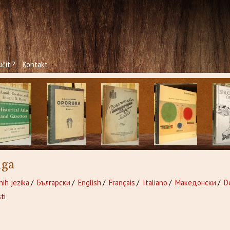
čiti?
Kontakt
iga
nih jezika
/
Български
/
English
/
Français
/
Italiano
/
Македонски
/
D
ti