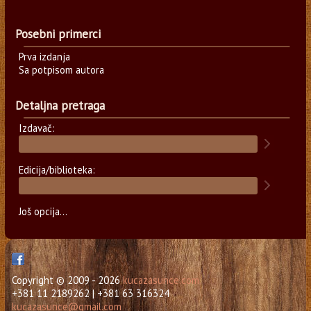
Posebni primerci
Prva izdanja
Sa potpisom autora
Detaljna pretraga
Izdavač:
Edicija/biblioteka:
Još opcija...
Copyright © 2009 - 2026
kucazasunce.com
+381 11 2189262 | +381 63 316324
kucazasunce@gmail.com