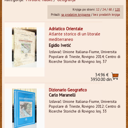
Knjiga po strani:
12
/
24
/
60
/
120
Prikaži:
sa prodatim knjigama
/
bez prodatih knjiga
Adriatico Orientale
Atlante storico di un litorale
mediterraneo
Egidio Ivetić
Izdavač: Unione Italiana-Fiume, Universita
Popolare di Trieste, Rovigno 2014; Centro di
Ricerche Storiche di Rovigno: knj. 37
34.96 €
3950.00 din.
Dizionario Geografico
Carlo Maranelli
Izdavač: Unione Italiana-Fiume, Universita
Popolare di Trieste, Rovigno 2012; Centro di
Ricerche Storiche di Rovigno: knj. 33