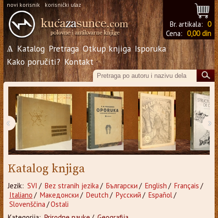
novi korisnik
korisnički ulaz
Br. artikala:
0
Cena:
0,00 din
Ѧ
Katalog
Pretraga
Otkup knjiga
Isporuka
Kako poručiti?
Kontakt
‹
›
Katalog knjiga
Jezik:
SVI
/
Bez stranih jezika
/
Български
/
English
/
Français
/
Italiano
/
Македонски
/
Deutch
/
Русский
/
Español
/
Slovenščina
/
Ostali
Kategorija:
Prirodne nauke
/
Geografija