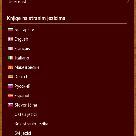
Umetnosti
Knjige na stranim jezicima
Български
English
Français
Italiano
Македонски
Deutch
Русский
Español
Slovenščina
Ostali jezici
Bez stranih jezika
Svi jezici