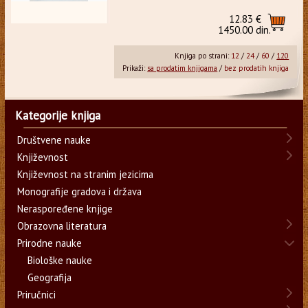
12.83 €
1450.00 din.
Knjiga po strani:
12
/
24
/
60
/
120
Prikaži:
sa prodatim knjigama
/
bez prodatih knjiga
Kategorije knjiga
Društvene nauke
Književnost
Književnost na stranim jezicima
Monografije gradova i država
Neraspoređene knjige
Obrazovna literatura
Prirodne nauke
Biološke nauke
Geografija
Priručnici