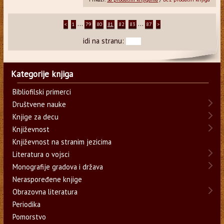
...
...
<
1
79
80
81
82
83
87
>
idi na stranu:
Kategorije knjiga
Bibliofilski primerci
Društvene nauke
Knjige za decu
Književnost
Književnost na stranim jezicima
Literatura o vojsci
Monografije gradova i država
Neraspoređene knjige
Obrazovna literatura
Periodika
Pomorstvo