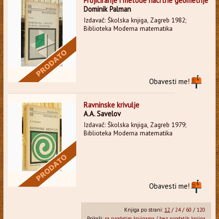
Projiciranje i metode nacrtne geometrije
Dominik Palman
Izdavač: Školska knjiga, Zagreb 1982;
Biblioteka Moderna matematika
Obavesti me!
Ravninske krivulje
A.A. Savelov
Izdavač: Školska knjiga, Zagreb 1979;
Biblioteka Moderna matematika
Obavesti me!
Knjiga po strani:
12
/
24
/
60
/
120
Prikaži:
sa prodatim knjigama
/
bez prodatih knjiga