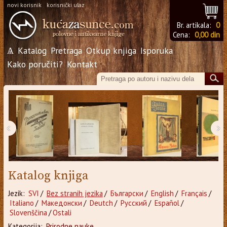
novi korisnik
korisnički ulaz
Br. artikala:
0
Cena:
0,00 din
Ѧ
Katalog
Pretraga
Otkup knjiga
Isporuka
Kako poručiti?
Kontakt
‹
›
Katalog knjiga
Jezik:
SVI
/
Bez stranih jezika
/
Български
/
English
/
Français
/
Italiano
/
Македонски
/
Deutch
/
Русский
/
Español
/
Slovenščina
/
Ostali
Kategorija:
Prirodne nauke