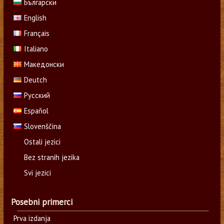
Български
English
Français
Italiano
Македонски
Deutch
Русский
Español
Slovenščina
Ostali jezici
Bez stranih jezika
Svi jezici
Posebni primerci
Prva izdanja