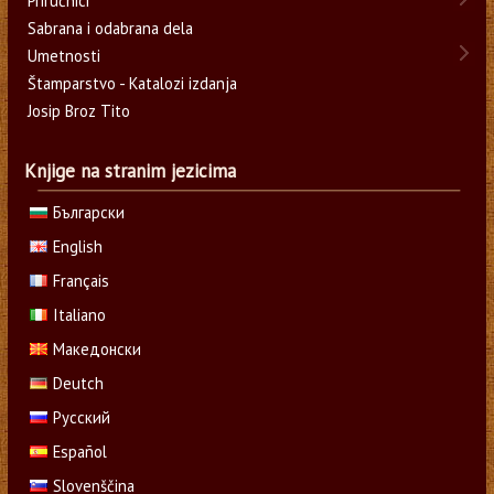
Priručnici
Sabrana i odabrana dela
Umetnosti
Štamparstvo - Katalozi izdanja
Josip Broz Tito
Knjige na stranim jezicima
Български
English
Français
Italiano
Македонски
Deutch
Русский
Español
Slovenščina