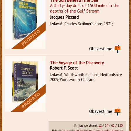
The Sun Beneath the Sea
A thirty-day drift of 1500 miles in the
depths of the Gulf Stream
Jacques Piccard
Izdavač: Charles Scribner's sons 1971;
Obavesti me!
The Voyage of the Discovery
Robert F. Scott
Izdavač: Wordsworth Editions, Hertfordshire
2009; Wordsworth Classics
Obavesti me!
Knjiga po strani:
12
/
24
/
60
/
120
Prikaži:
sa prodatim knjigama
/
bez prodatih knjiga