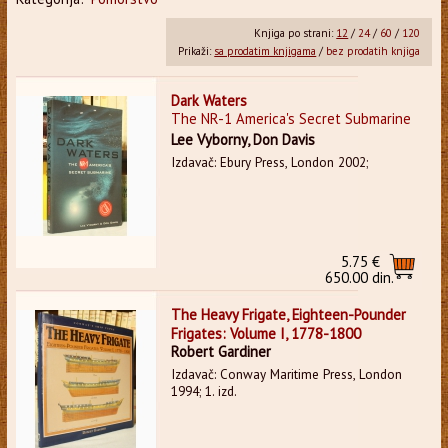
Knjiga po strani:
12
/
24
/
60
/
120
Prikaži:
sa prodatim knjigama
/
bez prodatih knjiga
Dark Waters
The NR-1 America's Secret Submarine
Lee Vyborny, Don Davis
Izdavač: Ebury Press, London 2002;
5.75 €
650.00 din.
The Heavy Frigate, Eighteen-Pounder
Frigates: Volume I, 1778-1800
Robert Gardiner
Izdavač: Conway Maritime Press, London
1994; 1. izd.