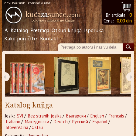
novi korisnik
korisnički ulaz
Br. artikala:
0
Cena:
0,00 din
Ѧ
Katalog
Pretraga
Otkup knjiga
Isporuka
Kako poručiti?
Kontakt
‹
›
Katalog knjiga
Jezik:
SVI
/
Bez stranih jezika
/
Български
/
English
/
Français
/
Italiano
/
Македонски
/
Deutch
/
Русский
/
Español
/
Slovenščina
/
Ostali
Kategorija:
Pomorstvo