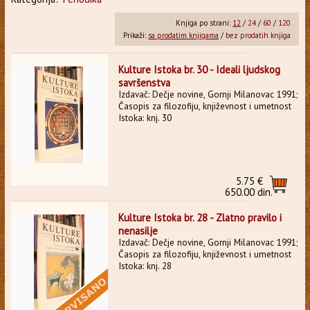
Knjiga po strani:
12
/
24
/
60
/
120
Prikaži:
sa prodatim knjigama
/
bez prodatih knjiga
Kulture Istoka br. 30 - Ideali ljudskog
savršenstva
Izdavač: Dečje novine, Gornji Milanovac 1991;
Časopis za filozofiju, književnost i umetnost
Istoka: knj. 30
5.75 €
650.00 din.
Kulture Istoka br. 28 - Zlatno pravilo i
nenasilje
Izdavač: Dečje novine, Gornji Milanovac 1991;
Časopis za filozofiju, književnost i umetnost
Istoka: knj. 28