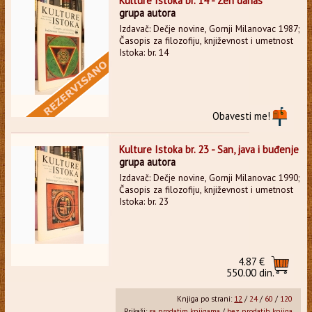
Kulture Istoka br. 14 - Zen danas
grupa autora
Izdavač: Dečje novine, Gornji Milanovac 1987;
Časopis za filozofiju, književnost i umetnost
Istoka: br. 14
Obavesti me!
Kulture Istoka br. 23 - San, java i buđenje
grupa autora
Izdavač: Dečje novine, Gornji Milanovac 1990;
Časopis za filozofiju, književnost i umetnost
Istoka: br. 23
4.87 €
550.00 din.
Knjiga po strani:
12
/
24
/
60
/
120
Prikaži:
sa prodatim knjigama
/
bez prodatih knjiga