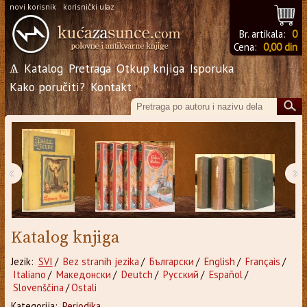
novi korisnik
korisnički ulaz
Br. artikala:
0
Cena:
0,00 din
Ѧ
Katalog
Pretraga
Otkup knjiga
Isporuka
Kako poručiti?
Kontakt
‹
›
Katalog knjiga
Jezik:
SVI
/
Bez stranih jezika
/
Български
/
English
/
Français
/
Italiano
/
Македонски
/
Deutch
/
Русский
/
Español
/
Slovenščina
/
Ostali
Kategorija:
Periodika