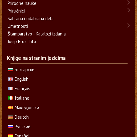
Prirodne nauke
Priručnici
Sabrana i odabrana dela
Umetnosti
Štamparstvo - Katalozi izdanja
Josip Broz Tito
Knjige na stranim jezicima
Български
English
Français
Italiano
Македонски
Deutch
Русский
Español