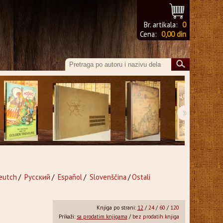
Br. artikala:
0
Cena:
0,00 din
›
eutch
/
Русский
/
Español
/
Slovenščina
/
Ostali
Knjiga po strani:
12
/
24
/
60
/
120
Prikaži:
sa prodatim knjigama
/
bez prodatih knjiga