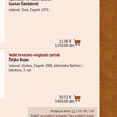
Gustav Šamšalović
Izdavač: Zora, Zagreb 1971;
11.06 €
1250.00 din.
Veliki hrvatsko-engleski rječnik
Željko Bujas
Izdavač: Globus, Zagreb 2001; biblioteka Rječnici i
leksikoni, 3. izd.
30.53 €
3450.00 din.
Knjiga po strani:
12
/
24
/
60
/
120
Prikaži:
sa prodatim knjigama
/
bez prodatih knjiga