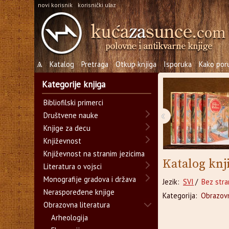
novi korisnik
korisnički ulaz
Ѧ
Katalog
Pretraga
Otkup knjiga
Isporuka
Kako poru
Kategorije knjiga
Bibliofilski primerci
‹
Društvene nauke
Knjige za decu
Književnost
Književnost na stranim jezicima
Katalog knj
Literatura o vojsci
Monografije gradova i država
Jezik:
SVI
/
Bez stra
Neraspoređene knjige
Kategorija:
Obrazovn
Obrazovna literatura
Arheologija