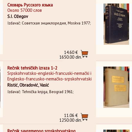
Словарь Русского языка
Около 57000 слов
S.I. Ožegov
Izdavač: Советская энциклоредия, Moskva 1977;
14.60 €
1650.00 din.
Rečnik tehničkih izraza 1-2
Srpskohrvatsko-engleski-francuski-nemački i
Englesko-francusko-nemačko-srpskohrvatski
Ristić, Obradović, Vasić
Izdavač: Tehnička knjiga, Beograd 1961;
11.06 €
1250.00 din.
Rečnik savremenog srpskohrvatskog