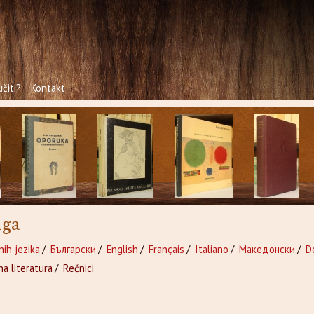
čiti?
Kontakt
iga
nih jezika
/
Български
/
English
/
Français
/
Italiano
/
Македонски
/
D
a literatura
/
Rečnici