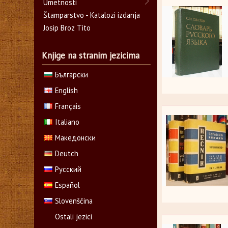
Umetnosti
Štamparstvo - Katalozi izdanja
Josip Broz Tito
Knjige na stranim jezicima
Български
English
Français
Italiano
Македонски
Deutch
Русский
Español
Slovenščina
Ostali jezici