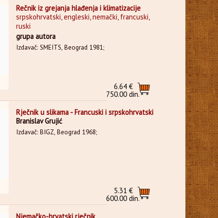
Rečnik iz grejanja hlađenja i klimatizacije
srpskohrvatski, engleski, nemački, francuski,
ruski
grupa autora
Izdavač: SMEITS, Beograd 1981;
6.64 €
750.00 din.
Rječnik u slikama - Francuski i srpskohrvatski
Branislav Grujić
Izdavač: BIGZ, Beograd 1968;
5.31 €
600.00 din.
Njemačko-hrvatski rječnik