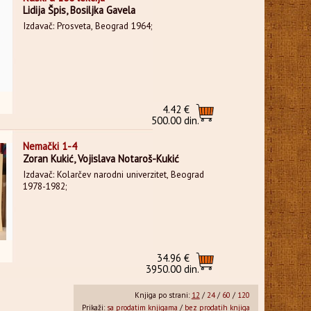
Lidija Špis, Bosiljka Gavela
Izdavač: Prosveta, Beograd 1964;
4.42 €
500.00 din.
Nemački 1-4
Zoran Kukić, Vojislava Notaroš-Kukić
Izdavač: Kolarčev narodni univerzitet, Beograd
1978-1982;
34.96 €
3950.00 din.
Knjiga po strani:
12
/
24
/
60
/
120
Prikaži:
sa prodatim knjigama
/
bez prodatih knjiga