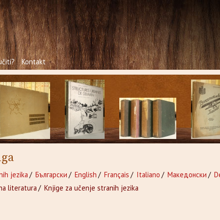
čiti?
Kontakt
iga
nih jezika
/
Български
/
English
/
Français
/
Italiano
/
Македонски
/
D
a literatura
/
Knjige za učenje stranih jezika