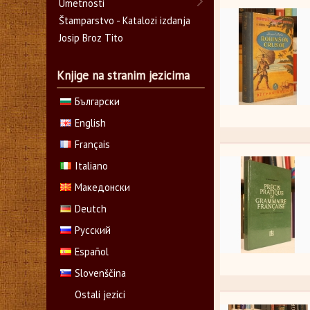
Umetnosti
Štamparstvo - Katalozi izdanja
Josip Broz Tito
Knjige na stranim jezicima
Български
English
Français
Italiano
Македонски
Deutch
Русский
Español
Slovenščina
Ostali jezici