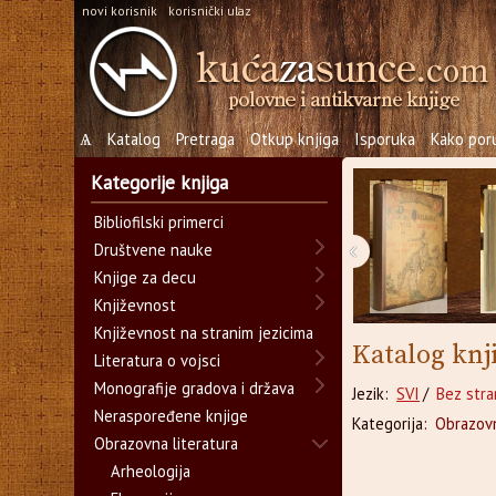
novi korisnik
korisnički ulaz
Ѧ
Katalog
Pretraga
Otkup knjiga
Isporuka
Kako poru
Kategorije knjiga
Bibliofilski primerci
‹
Društvene nauke
Knjige za decu
Književnost
Književnost na stranim jezicima
Katalog knj
Literatura o vojsci
Monografije gradova i država
Jezik:
SVI
/
Bez stra
Neraspoređene knjige
Kategorija:
Obrazovn
Obrazovna literatura
Arheologija