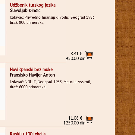
Udžbenik turskog jezika
Slavoljub Đinđić
Izdavač: Privredno finansijski vodič, Beograd 1983;
tiraž: 800 primeraka;
8.41 €
950.00 din.
Novi španski bez muke
Fransisko Havijer Anton
Izdavač: NOLIT, Beograd 1988; Metoda Assimil,
tiraž: 6000 primeraka;
11.06 €
1250.00 din.
Ruski u 100 lekcija