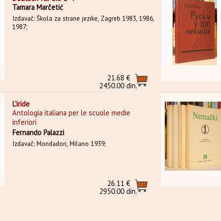
Tamara Marčetić
Izdavač: Škola za strane jezike, Zagreb 1983, 1986,
1987;
21.68 €
2450.00 din.
L'iride
Antologia italiana per le scuole medie
inferiori
Fernando Palazzi
Izdavač: Mondadori, Milano 1939;
26.11 €
2950.00 din.