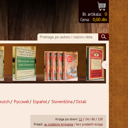
Br. artikala:
0
Cena:
0,00 din
›
eutch
/
Русский
/
Español
/
Slovenščina
/
Ostali
Knjiga po strani:
12
/
24
/
60
/
120
Prikaži:
sa prodatim knjigama
/
bez prodatih knjiga