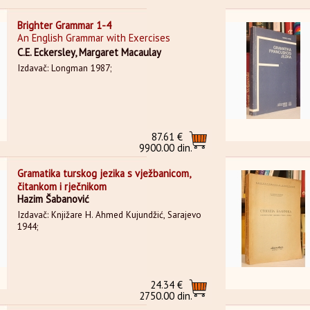
Brighter Grammar 1-4
An English Grammar with Exercises
C.E. Eckersley, Margaret Macaulay
Izdavač: Longman 1987;
87.61 €
9900.00 din.
Gramatika turskog jezika s vježbanicom,
čitankom i rječnikom
Hazim Šabanović
Izdavač: Knjižare H. Ahmed Kujundžić, Sarajevo
1944;
24.34 €
2750.00 din.