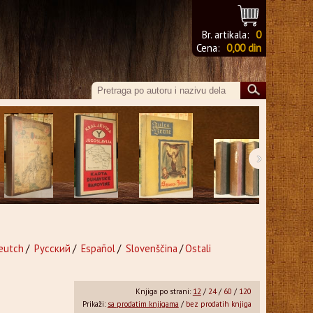
Br. artikala:
0
Cena:
0,00 din
›
eutch
/
Русский
/
Español
/
Slovenščina
/
Ostali
Knjiga po strani:
12
/
24
/
60
/
120
Prikaži:
sa prodatim knjigama
/
bez prodatih knjiga