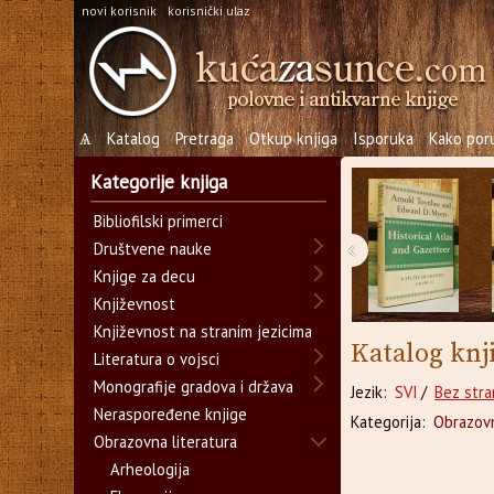
novi korisnik
korisnički ulaz
Ѧ
Katalog
Pretraga
Otkup knjiga
Isporuka
Kako poru
Kategorije knjiga
Bibliofilski primerci
‹
Društvene nauke
Knjige za decu
Književnost
Književnost na stranim jezicima
Katalog knj
Literatura o vojsci
Monografije gradova i država
Jezik:
SVI
/
Bez stra
Neraspoređene knjige
Kategorija:
Obrazovn
Obrazovna literatura
Arheologija