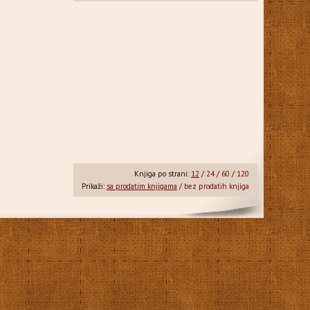
Knjiga po strani:
12
/
24
/
60
/
120
Prikaži:
sa prodatim knjigama
/
bez prodatih knjiga