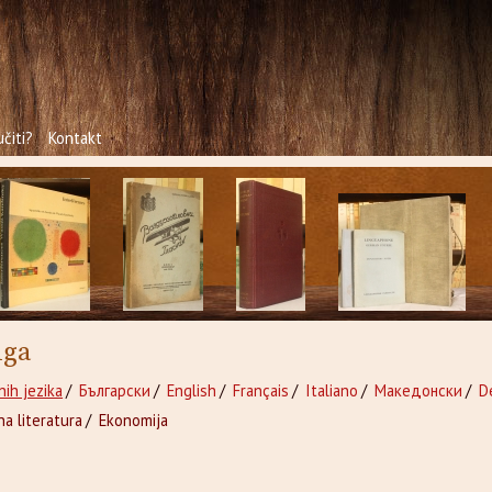
čiti?
Kontakt
iga
nih jezika
/
Български
/
English
/
Français
/
Italiano
/
Македонски
/
D
a literatura
/
Ekonomija