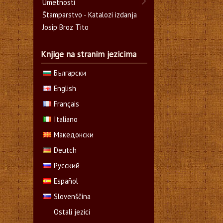
Umetnosti
Štamparstvo - Katalozi izdanja
Josip Broz Tito
Knjige na stranim jezicima
Български
English
Français
Italiano
Македонски
Deutch
Русский
Español
Slovenščina
Ostali jezici