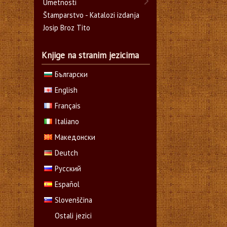
Umetnosti
Štamparstvo - Katalozi izdanja
Josip Broz Tito
Knjige na stranim jezicima
Български
English
Français
Italiano
Македонски
Deutch
Русский
Español
Slovenščina
Ostali jezici