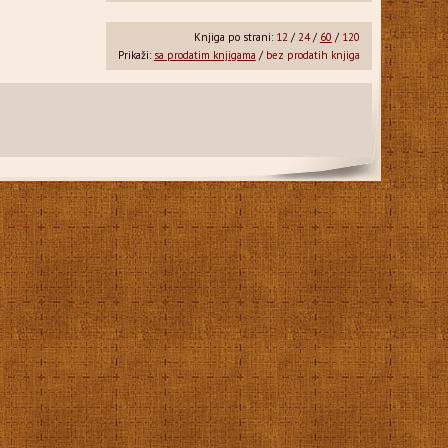
Knjiga po strani:
12
/
24
/
60
/
120
Prikaži:
sa prodatim knjigama
/
bez prodatih knjiga