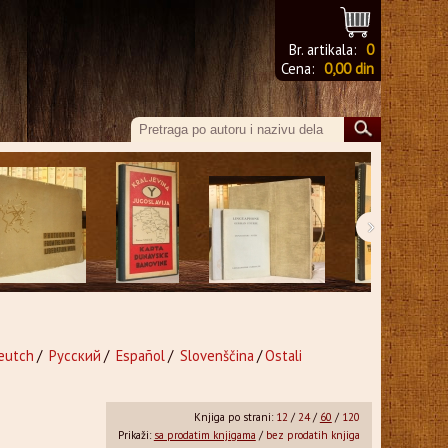
Br. artikala:
0
Cena:
0,00 din
›
eutch
/
Русский
/
Español
/
Slovenščina
/
Ostali
Knjiga po strani:
12
/
24
/
60
/
120
Prikaži:
sa prodatim knjigama
/
bez prodatih knjiga