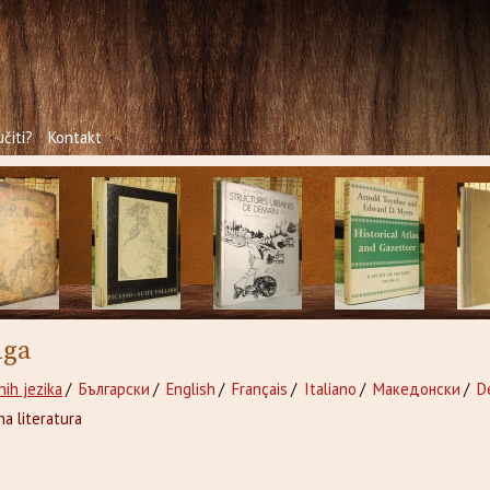
čiti?
Kontakt
iga
nih jezika
/
Български
/
English
/
Français
/
Italiano
/
Македонски
/
D
a literatura