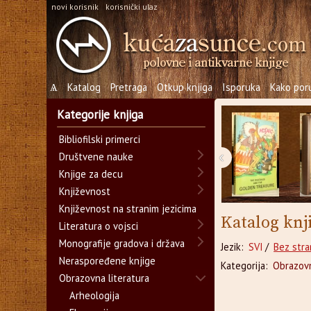
novi korisnik
korisnički ulaz
Ѧ
Katalog
Pretraga
Otkup knjiga
Isporuka
Kako poru
Kategorije knjiga
Bibliofilski primerci
‹
Društvene nauke
Knjige za decu
Književnost
Književnost na stranim jezicima
Katalog knj
Literatura o vojsci
Monografije gradova i država
Jezik:
SVI
/
Bez stra
Neraspoređene knjige
Kategorija:
Obrazovn
Obrazovna literatura
Arheologija