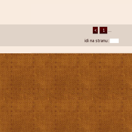
<
1
...
idi na stranu: