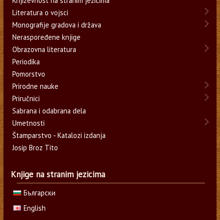
Književnost na stranim jezicima
Literatura o vojsci
Monografije gradova i država
Neraspoređene knjige
Obrazovna literatura
Periodika
Pomorstvo
Prirodne nauke
Priručnici
Sabrana i odabrana dela
Umetnosti
Štamparstvo - Katalozi izdanja
Josip Broz Tito
Knjige na stranim jezicima
Български
English