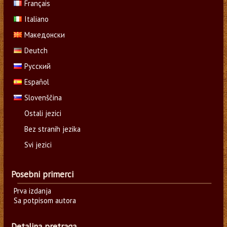
Français
Italiano
Македонски
Deutch
Русский
Español
Slovenščina
Ostali jezici
Bez stranih jezika
Svi jezici
Posebni primerci
Prva izdanja
Sa potpisom autora
Detaljna pretraga