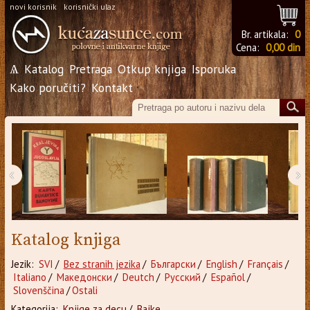
novi korisnik
korisnički ulaz
Br. artikala:
0
Cena:
0,00 din
Ѧ
Katalog
Pretraga
Otkup knjiga
Isporuka
Kako poručiti?
Kontakt
‹
›
Katalog knjiga
Jezik:
SVI
/
Bez stranih jezika
/
Български
/
English
/
Français
/
Italiano
/
Македонски
/
Deutch
/
Русский
/
Español
/
Slovenščina
/
Ostali
Kategorija:
Knjige za decu
/
Bajke