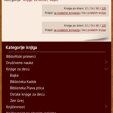
Knjiga po strani:
12
/
24
/
60
/
120
Prikaži:
sa prodatim knjigama
/
bez prodatih knjiga
Knjiga po strani:
12
/
24
/
60
/
120
Prikaži:
sa prodatim knjigama
/
bez prodatih knjiga
Kategorije knjiga
Bibliofilski primerci
Društvene nauke
Knjige za decu
Bajke
Biblioteka Kadok
Biblioteka Plava ptica
Ostale knjige za decu
Zen Grej
Književnost