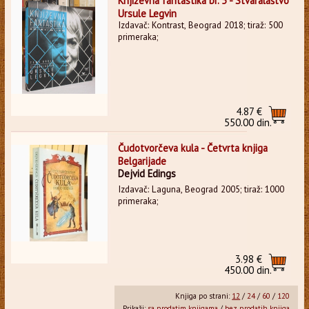
Književna fantastika br. 5 - Stvaralaštvo
Ursule Legvin
Izdavač: Kontrast, Beograd 2018; tiraž: 500
primeraka;
4.87 €
550.00 din.
Čudotvorčeva kula - Četvrta knjiga
Belgarijade
Dejvid Edings
Izdavač: Laguna, Beograd 2005; tiraž: 1000
primeraka;
3.98 €
450.00 din.
Knjiga po strani:
12
/
24
/
60
/
120
Prikaži:
sa prodatim knjigama
/
bez prodatih knjiga