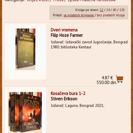
Knjiga po strani:
12
/
24
/
60
/
120
Prikaži:
sa prodatim knjigama
/
bez prodatih knjiga
Dveri vremena
Filip Hoze Farmer
Izdavač: Izdavački zavod Jugoslavije, Beograd
1980; biblioteka Kentaur
4.87 €
550.00 din.
Kosačeva bura 1-2
Stiven Erikson
Izdavač: Laguna, Beograd 2021;