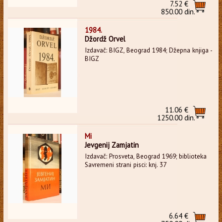
7.52 €
850.00 din.
1984.
Džordž Orvel
Izdavač: BIGZ, Beograd 1984; Džepna knjiga -
BIGZ
11.06 €
1250.00 din.
Mi
Jevgenij Zamjatin
Izdavač: Prosveta, Beograd 1969; biblioteka
Savremeni strani pisci: knj. 37
6.64 €