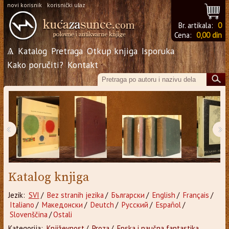
novi korisnik
korisnički ulaz
Br. artikala:
0
Cena:
0,00 din
Ѧ
Katalog
Pretraga
Otkup knjiga
Isporuka
Kako poručiti?
Kontakt
‹
›
Katalog knjiga
Jezik:
SVI
/
Bez stranih jezika
/
Български
/
English
/
Français
/
Italiano
/
Македонски
/
Deutch
/
Русский
/
Español
/
Slovenščina
/
Ostali
Kategorija:
Književnost
/
Proza
/
Epska i naučna fantastika