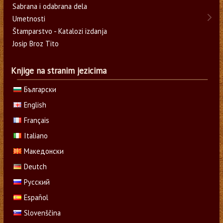
Sabrana i odabrana dela
Umetnosti
Štamparstvo - Katalozi izdanja
Josip Broz Tito
Knjige na stranim jezicima
Български
English
Français
Italiano
Македонски
Deutch
Русский
Español
Slovenščina