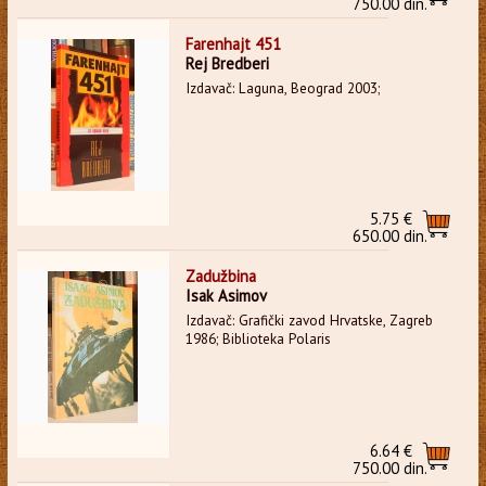
750.00 din.
Farenhajt 451
Rej Bredberi
Izdavač: Laguna, Beograd 2003;
5.75 €
650.00 din.
Zadužbina
Isak Asimov
Izdavač: Grafički zavod Hrvatske, Zagreb
1986; Biblioteka Polaris
6.64 €
750.00 din.