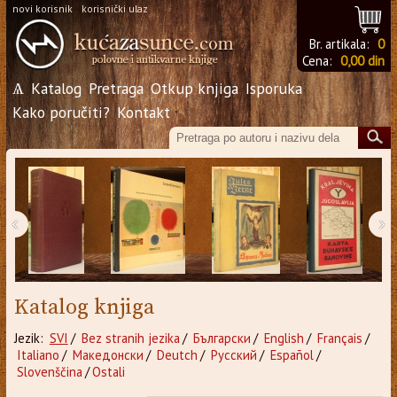
novi korisnik
korisnički ulaz
Br. artikala:
0
Cena:
0,00 din
Ѧ
Katalog
Pretraga
Otkup knjiga
Isporuka
Kako poručiti?
Kontakt
‹
›
Katalog knjiga
Jezik:
SVI
/
Bez stranih jezika
/
Български
/
English
/
Français
/
Italiano
/
Македонски
/
Deutch
/
Русский
/
Español
/
Slovenščina
/
Ostali