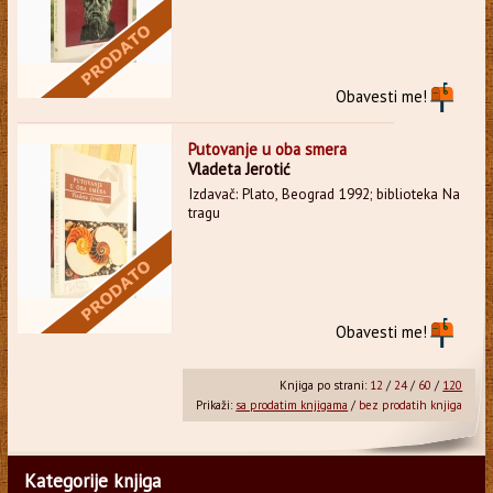
Obavesti me!
Putovanje u oba smera
Vladeta Jerotić
Izdavač: Plato, Beograd 1992; biblioteka Na
tragu
Obavesti me!
Knjiga po strani:
12
/
24
/
60
/
120
Prikaži:
sa prodatim knjigama
/
bez prodatih knjiga
Kategorije knjiga