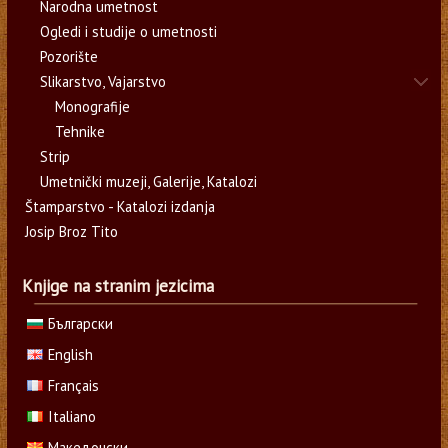
Narodna umetnost
Ogledi i studije o umetnosti
Pozorište
Slikarstvo, Vajarstvo
Monografije
Tehnike
Strip
Umetnički muzeji, Galerije, Katalozi
Štamparstvo - Katalozi izdanja
Josip Broz Tito
Knjige na stranim jezicima
Български
English
Français
Italiano
Македонски