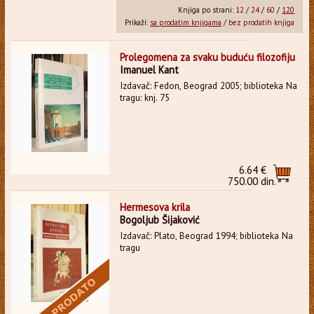
Knjiga po strani:
12
/
24
/
60
/
120
Prikaži:
sa prodatim knjigama
/
bez prodatih knjiga
Prolegomena za svaku buduću filozofiju
Imanuel Kant
Izdavač: Fedon, Beograd 2005; biblioteka Na
tragu: knj. 75
6.64 €
750.00 din.
Hermesova krila
Bogoljub Šijaković
Izdavač: Plato, Beograd 1994; biblioteka Na
tragu