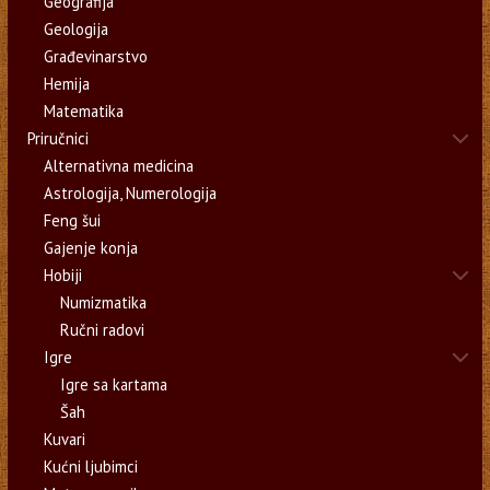
Geografija
Geologija
Građevinarstvo
Hemija
Matematika
Priručnici
Alternativna medicina
Astrologija, Numerologija
Feng šui
Gajenje konja
Hobiji
Numizmatika
Ručni radovi
Igre
Igre sa kartama
Šah
Kuvari
Kućni ljubimci