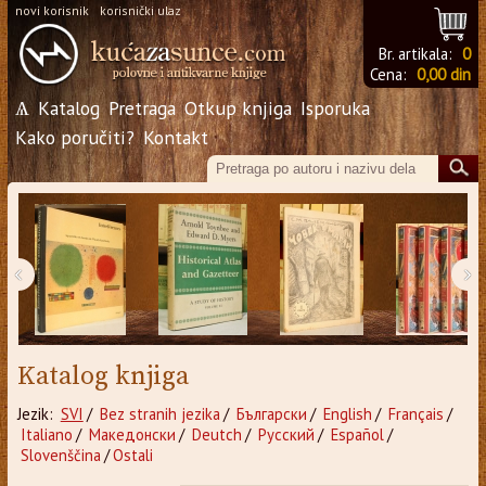
novi korisnik
korisnički ulaz
Br. artikala:
0
Cena:
0,00 din
Ѧ
Katalog
Pretraga
Otkup knjiga
Isporuka
Kako poručiti?
Kontakt
‹
›
Katalog knjiga
Jezik:
SVI
/
Bez stranih jezika
/
Български
/
English
/
Français
/
Italiano
/
Македонски
/
Deutch
/
Русский
/
Español
/
Slovenščina
/
Ostali