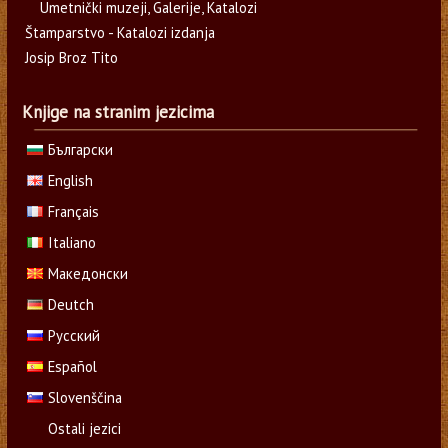
Umetnički muzeji, Galerije, Katalozi
Štamparstvo - Katalozi izdanja
Josip Broz Tito
Knjige na stranim jezicima
Български
English
Français
Italiano
Македонски
Deutch
Русский
Español
Slovenščina
Ostali jezici