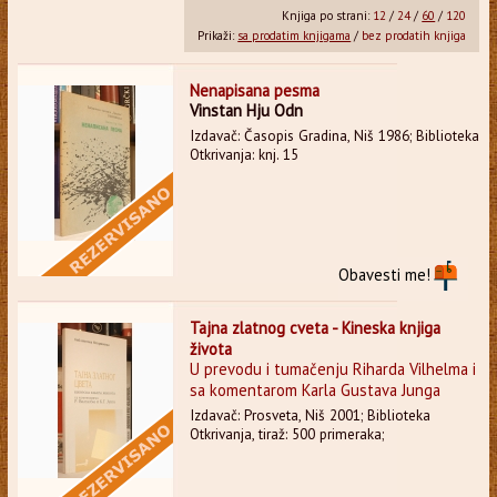
Knjiga po strani:
12
/
24
/
60
/
120
Prikaži:
sa prodatim knjigama
/
bez prodatih knjiga
Nenapisana pesma
Vinstan Hju Odn
Izdavač: Časopis Gradina, Niš 1986; Biblioteka
Otkrivanja: knj. 15
Obavesti me!
Tajna zlatnog cveta - Kineska knjiga
života
U prevodu i tumačenju Riharda Vilhelma i
sa komentarom Karla Gustava Junga
Izdavač: Prosveta, Niš 2001; Biblioteka
Otkrivanja, tiraž: 500 primeraka;