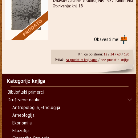
Izdavač: Časopis Gradina, Niš 1987; Biblioteka
Otkrivanja: knj. 18
Obavesti me!
Knjiga po strani:
12
/
24
/
60
/
120
Prikaži:
sa prodatim knjigama
/
bez prodatih knjiga
Kategorije knjiga
Bibliofilski primerci
Društvene nauke
Antropologija, Etnologija
Arheologija
Ekonomija
Filozofija