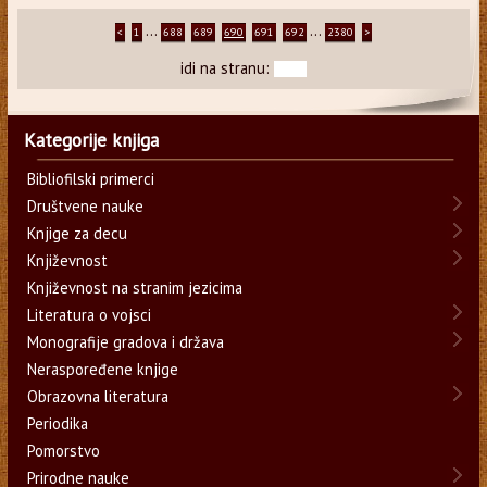
...
...
<
1
688
689
690
691
692
2380
>
idi na stranu:
Kategorije knjiga
Bibliofilski primerci
Društvene nauke
Knjige za decu
Književnost
Književnost na stranim jezicima
Literatura o vojsci
Monografije gradova i država
Neraspoređene knjige
Obrazovna literatura
Periodika
Pomorstvo
Prirodne nauke