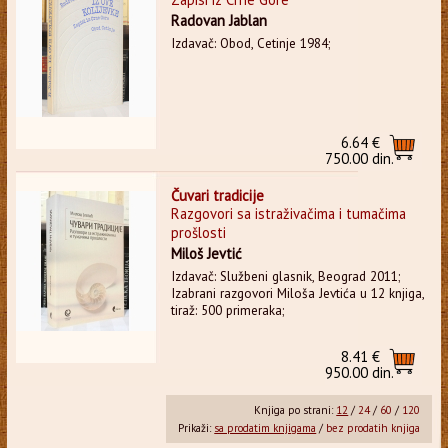
Radovan Jablan
Izdavač: Obod, Cetinje 1984;
6.64 €
750.00 din.
Čuvari tradicije
Razgovori sa istraživačima i tumačima
prošlosti
Miloš Jevtić
Izdavač: Službeni glasnik, Beograd 2011;
Izabrani razgovori Miloša Jevtića u 12 knjiga,
tiraž: 500 primeraka;
8.41 €
950.00 din.
Knjiga po strani:
12
/
24
/
60
/
120
Prikaži:
sa prodatim knjigama
/
bez prodatih knjiga