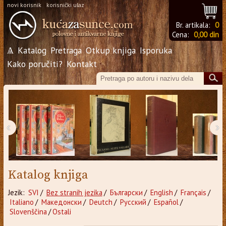
novi korisnik
korisnički ulaz
Br. artikala:
0
Cena:
0,00 din
Ѧ
Katalog
Pretraga
Otkup knjiga
Isporuka
Kako poručiti?
Kontakt
‹
›
Katalog knjiga
Jezik:
SVI
/
Bez stranih jezika
/
Български
/
English
/
Français
/
Italiano
/
Македонски
/
Deutch
/
Русский
/
Español
/
Slovenščina
/
Ostali