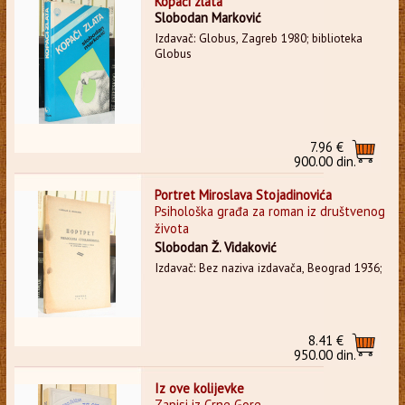
Kopači zlata
Slobodan Marković
Izdavač: Globus, Zagreb 1980; biblioteka
Globus
7.96 €
900.00 din.
Portret Miroslava Stojadinovića
Psihološka građa za roman iz društvenog
života
Slobodan Ž. Vidaković
Izdavač: Bez naziva izdavača, Beograd 1936;
8.41 €
950.00 din.
Iz ove kolijevke
Zapisi iz Crne Gore