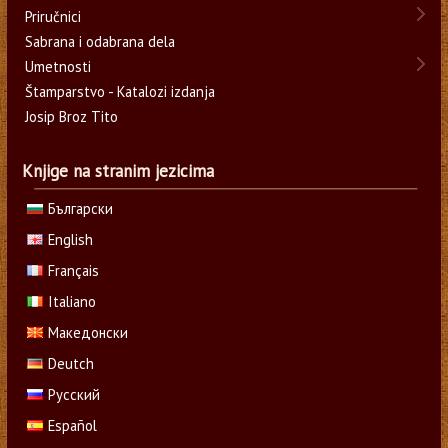
Priručnici
Sabrana i odabrana dela
Umetnosti
Štamparstvo - Katalozi izdanja
Josip Broz Tito
Knjige na stranim jezicima
Български
English
Français
Italiano
Македонски
Deutch
Русский
Español