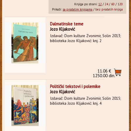
Knjiga po strani:
12
/
24
/
60
/
120
Prikaži:
sa prodatim knjigama
/
bez prodatih knjiga
Dalmatinske teme
Jozo Kljaković
Izdavač: Dom kulture Zvonimir, Solin 2013;
biblioteka Jozo Kljaković: knj. 2
11.06 €
1250.00 din.
Politički tekstovi i polemike
Jozo Kljaković
Izdavač: Dom kulture Zvonimir, Solin 2015;
biblioteka Jozo Kljaković: knj. 4