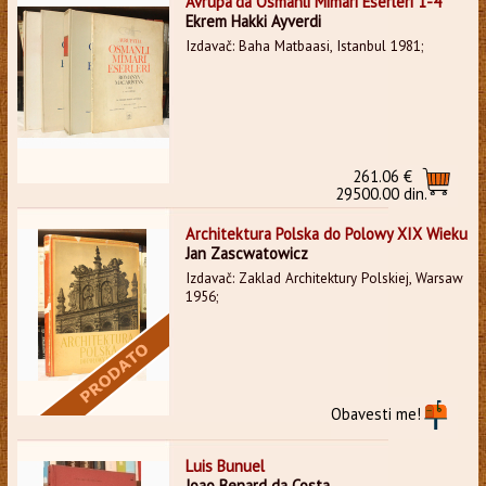
Avrupa'da Osmanli Mimari Eserleri 1-4
Ekrem Hakki Ayverdi
Izdavač: Baha Matbaasi, Istanbul 1981;
261.06 €
29500.00 din.
Architektura Polska do Polowy XIX Wieku
Jan Zascwatowicz
Izdavač: Zaklad Architektury Polskiej, Warsaw
1956;
Obavesti me!
Luis Bunuel
Joao Benard da Costa