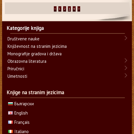
<
1
2
3
4
>
Kategorije knjiga
Društvene nauke
Književnost na stranim jezicima
Monografije gradova i država
Obrazovna literatura
Priručnici
Umetnosti
Knjige na stranim jezicima
Български
English
Français
Italiano