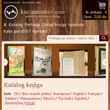
novi korisnik
korisnički ulaz
Br. artikala:
0
Cena:
0,00 din
Ѧ
Katalog
Pretraga
Otkup knjiga
Isporuka
Kako poručiti?
Kontakt
‹
›
Katalog knjiga
Jezik:
SVI
/
Bez stranih jezika
/
Български
/
English
/
Français
/
Italiano
/
Македонски
/
Deutch
/
Русский
/
Español
/
Slovenščina
/
Ostali