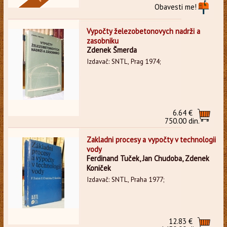
Obavesti me!
Vypočty železobetonovych nadrži a
zasobniku
Zdenek Šmerda
Izdavač: SNTL, Prag 1974;
6.64 €
750.00 din.
Zakladni procesy a vypočty v technologii
vody
Ferdinand Tuček, Jan Chudoba, Zdenek
Koniček
Izdavač: SNTL, Praha 1977;
12.83 €