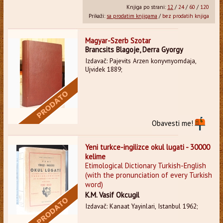
Knjiga po strani:
12
/
24
/
60
/
120
Prikaži:
sa prodatim knjigama
/
bez prodatih knjiga
Magyar-Szerb Szotar
Brancsits Blagoje, Derra Gyorgy
Izdavač: Pajevits Arzen konyvnyomdaja,
Ujvidek 1889;
Obavesti me!
Yeni turkce-ingilizce okul lugati - 30000
kelime
Etimological Dictionary Turkish-English
(with the pronunciation of every Turkish
word)
K.M. Vasif Okcugil
Izdavač: Kanaat Yayinlari, Istanbul 1962;