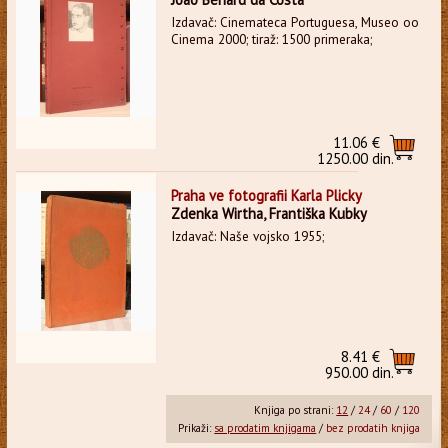
Izdavač: Cinemateca Portuguesa, Museo oo
Cinema 2000; tiraž: 1500 primeraka;
11.06 €
1250.00 din.
Praha ve fotografii Karla Plicky
Zdenka Wirtha, Františka Kubky
Izdavač: Naše vojsko 1955;
8.41 €
950.00 din.
Knjiga po strani:
12
/
24
/
60
/
120
Prikaži:
sa prodatim knjigama
/
bez prodatih knjiga