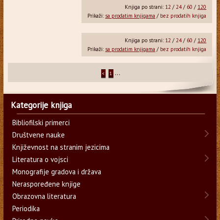
Knjiga po strani:
12
/
24
/
60
/
120
Prikaži:
sa prodatim knjigama
/
bez prodatih knjiga
Knjiga po strani:
12
/
24
/
60
/
120
Prikaži:
sa prodatim knjigama
/
bez prodatih knjiga
...
<
1
Kategorije knjiga
Bibliofilski primerci
Društvene nauke
Književnost na stranim jezicima
Literatura o vojsci
Monografije gradova i država
Neraspoređene knjige
Obrazovna literatura
Periodika