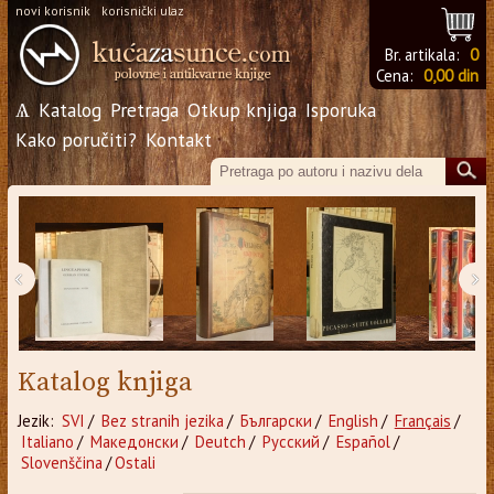
novi korisnik
korisnički ulaz
Br. artikala:
0
Cena:
0,00 din
Ѧ
Katalog
Pretraga
Otkup knjiga
Isporuka
Kako poručiti?
Kontakt
‹
›
Katalog knjiga
Jezik:
SVI
/
Bez stranih jezika
/
Български
/
English
/
Français
/
Italiano
/
Македонски
/
Deutch
/
Русский
/
Español
/
Slovenščina
/
Ostali