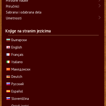
Prirodne nauke
Priručnici
Sabrana i odabrana dela
Umetnosti
Knjige na stranim jezicima
Български
English
Français
Italiano
Македонски
Deutch
Русский
Español
Slovenščina
Ostali jezici