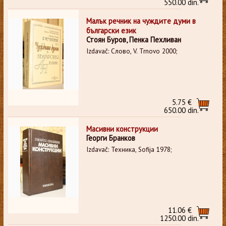
550.00 din.
Малък речник на чуждите думи в
български език
Стоян Буров, Пенка Пехливан
Izdavač: Слово, V. Trnovo 2000;
5.75 €
650.00 din.
Масивни конструкции
Георги Бранков
Izdavač: Техника, Sofija 1978;
11.06 €
1250.00 din.