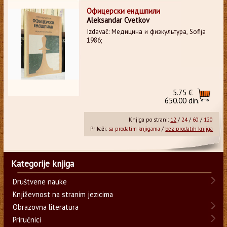
Офицерски ендшпили
Aleksandar Cvetkov
Izdavač: Медицина и физкультура, Sofija
1986;
5.75 €
650.00 din.
Knjiga po strani:
12
/
24
/
60
/
120
Prikaži:
sa prodatim knjigama
/
bez prodatih knjiga
Kategorije knjiga
Društvene nauke
Književnost na stranim jezicima
Obrazovna literatura
Priručnici