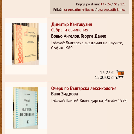
Knjiga po strani:
12
/
24
/
60
/
120
Prikaži:
sa prodatim knjigama
/
bez prodatih knjiga
Димитьр Кантакузин
Събрани съчинения
Боньо Ангелов, Георги Данче
Izdavač: Българска академия на науките,
София 1989;
13.27 €
1500.00 din.
Очерк по Българска лексикология
Ваня Зидрова
Izdavač: Паисий Хилендарски, Plovdiv 1998;