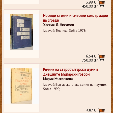
3.98 €
450.00 din.
Носещи стенни и смесени конструкции
на сгради
Хаския Д. Нисимов
Izdavač: Техника, Sofija 1978;
6.64 €
750.00 din.
Речник на старобългарски думи в
днешните Български говори
Мария Мъжлекова
Izdavač: Българската академия на науките,
Sofija 1990;
4.87 €