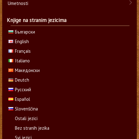
Umetnosti
Knjige na stranim jezicima
Български
English
Français
Italiano
Македонски
Deutch
Русский
Español
Slovenščina
Ostali jezici
Bez stranih jezika
Svi jezici