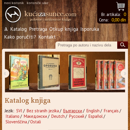
novi korisnik
korisnički ulaz
Br. artikala:
0
Cena:
0,00 din
Ѧ
Katalog
Pretraga
Otkup knjiga
Isporuka
Kako poručiti?
Kontakt
‹
›
Katalog knjiga
Jezik:
SVI
/
Bez stranih jezika
/
Български
/
English
/
Français
/
Italiano
/
Македонски
/
Deutch
/
Русский
/
Español
/
Slovenščina
/
Ostali