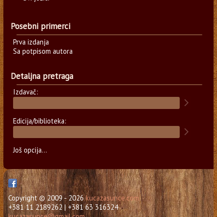
Posebni primerci
Prva izdanja
Sa potpisom autora
Detaljna pretraga
Izdavač:
Edicija/biblioteka:
Još opcija...
Copyright © 2009 - 2026
kucazasunce.com
+381 11 2189262 | +381 63 316324
kucazasunce@gmail.com