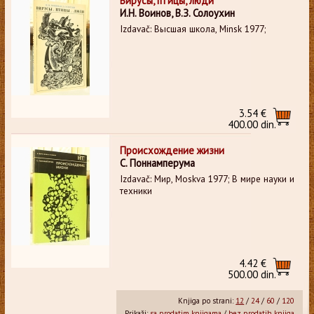
Вирусы, птицы, люди
И.Н. Воинов, В.З. Солоухин
Izdavač: Высшая школа, Minsk 1977;
3.54 €
400.00 din.
Происхождение жизни
С. Поннамперума
Izdavač: Мир, Moskva 1977; В мире науки и
техники
4.42 €
500.00 din.
Knjiga po strani:
12
/
24
/
60
/
120
Prikaži:
sa prodatim knjigama
/
bez prodatih knjiga