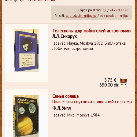
Knjiga po strani:
12
/
24
/
60
/
120
Prikaži:
sa prodatim knjigama
/
bez prodatih knjiga
Телескопы длр любителей астрономии
Л.Л. Сикорук
Izdavač: Наука, Moskva 1982; Библиотека
Любителя астрономии
5.75 €
650.00 din.
Семья солнца
Планеты и спутники солнечной системы
Ф.Л. Уипл
Izdavač: Мир, Moskva 1984;