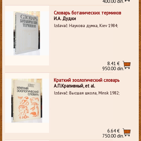
400.00 din.
Словарь ботанических терминов
И.А. Дудки
Izdavač: Наукова думка, Kiev 1984;
8.41 €
950.00 din.
Краткий зоологический словарь
А.П.Крапивный, et al.
Izdavač: Высшая школа, Minsk 1982;
6.64 €
750.00 din.