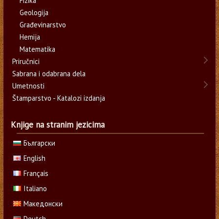
Fizika
Geologija
Građevinarstvo
Hemija
Matematika
Priručnici
Sabrana i odabrana dela
Umetnosti
Štamparstvo - Katalozi izdanja
Knjige na stranim jezicima
Български
English
Français
Italiano
Македонски
Deutch