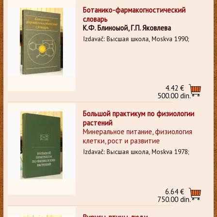
Ботанико-фармакогностический
словарь
К.Ф. Блиноыой, Г.П. Яковлева
Izdavač: Высшая школа, Moskva 1990;
4.42 €
500.00 din.
Большой практикум по физиологии
растений
Минеральное питание, физиология
клетки, рост и развитие
Izdavač: Высшая школа, Moskva 1978;
6.64 €
750.00 din.