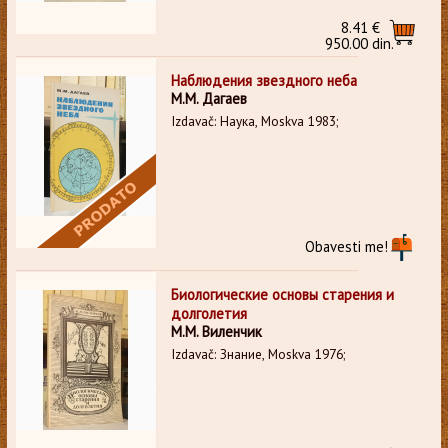
8.41 €
950.00 din.
Наблюдения звездного неба
М.М. Дагаев
Izdavač: Наука, Moskva 1983;
Obavesti me!
Биологические основы старения и
долголетия
М.М. Виленчик
Izdavač: Знание, Moskva 1976;