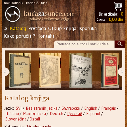
novi korisnik
korisnički ulaz
Br. artikala:
0
Cena:
0,00 din
Ѧ
Katalog
Pretraga
Otkup knjiga
Isporuka
Kako poručiti?
Kontakt
‹
›
Katalog knjiga
Jezik:
SVI
/
Bez stranih jezika
/
Български
/
English
/
Français
/
Italiano
/
Македонски
/
Deutch
/
Русский
/
Español
/
Slovenščina
/
Ostali
Kategorija:
Prirodne nauke