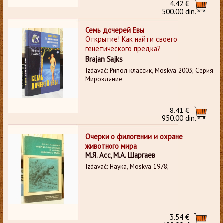
4.42 €
500.00 din.
Семь дочерей Евы
Открытие! Как найти своего
генетического предка?
Brajan Sajks
Izdavač: Рипол классик, Moskva 2003; Серия
Мироздание
8.41 €
950.00 din.
Очерки о филогении и охране
животного мира
М.Я. Асс, М.А. Шаргаев
Izdavač: Наука, Moskva 1978;
3.54 €