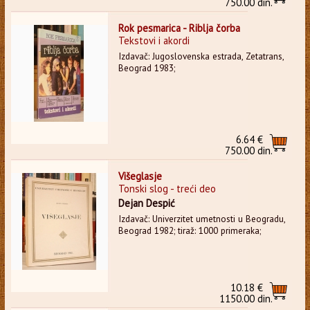
750.00 din.
Rok pesmarica - Riblja čorba
Tekstovi i akordi
Izdavač: Jugoslovenska estrada, Zetatrans,
Beograd 1983;
6.64 €
750.00 din.
Višeglasje
Tonski slog - treći deo
Dejan Despić
Izdavač: Univerzitet umetnosti u Beogradu,
Beograd 1982; tiraž: 1000 primeraka;
10.18 €
1150.00 din.