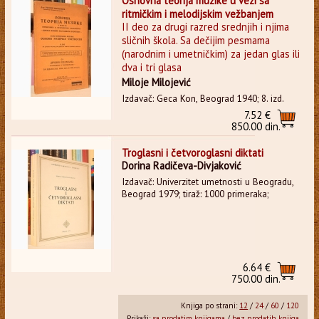
Osnovna teorija muzike u vezi sa
ritmičkim i melodijskim vežbanjem
II deo za drugi razred srednjih i njima
sličnih škola. Sa dečijim pesmama
(narodnim i umetničkim) za jedan glas ili
dva i tri glasa
Miloje Milojević
Izdavač: Geca Kon, Beograd 1940; 8. izd.
7.52 €
850.00 din.
Troglasni i četvoroglasni diktati
Dorina Radičeva-Divjaković
Izdavač: Univerzitet umetnosti u Beogradu,
Beograd 1979; tiraž: 1000 primeraka;
6.64 €
750.00 din.
Knjiga po strani:
12
/
24
/
60
/
120
Prikaži:
sa prodatim knjigama
/
bez prodatih knjiga