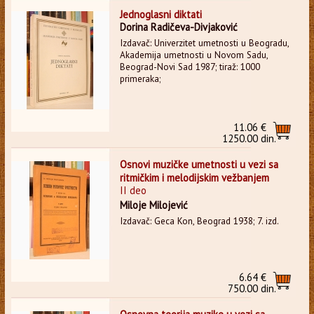
Jednoglasni diktati
Dorina Radičeva-Divjaković
Izdavač: Univerzitet umetnosti u Beogradu,
Akademija umetnosti u Novom Sadu,
Beograd-Novi Sad 1987; tiraž: 1000
primeraka;
11.06 €
1250.00 din.
Osnovi muzičke umetnosti u vezi sa
ritmičkim i melodijskim vežbanjem
II deo
Miloje Milojević
Izdavač: Geca Kon, Beograd 1938; 7. izd.
6.64 €
750.00 din.