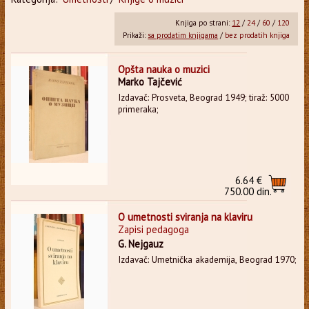
Knjiga po strani:
12
/
24
/
60
/
120
Prikaži:
sa prodatim knjigama
/
bez prodatih knjiga
Opšta nauka o muzici
Marko Tajčević
Izdavač: Prosveta, Beograd 1949; tiraž: 5000
primeraka;
6.64 €
750.00 din.
O umetnosti sviranja na klaviru
Zapisi pedagoga
G. Nejgauz
Izdavač: Umetnička akademija, Beograd 1970;