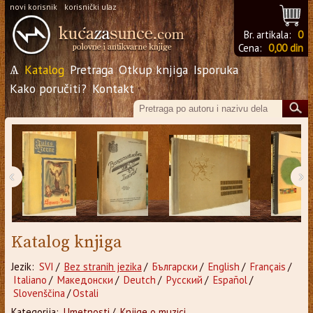
novi korisnik
korisnički ulaz
Br. artikala:
0
Cena:
0,00 din
Ѧ
Katalog
Pretraga
Otkup knjiga
Isporuka
Kako poručiti?
Kontakt
‹
›
Katalog knjiga
Jezik:
SVI
/
Bez stranih jezika
/
Български
/
English
/
Français
/
Italiano
/
Македонски
/
Deutch
/
Русский
/
Español
/
Slovenščina
/
Ostali
Kategorija:
Umetnosti
/
Knjige o muzici