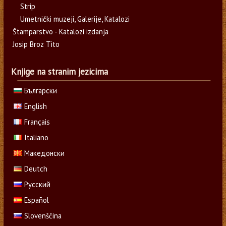
Strip
Umetnički muzeji, Galerije, Katalozi
Štamparstvo - Katalozi izdanja
Josip Broz Tito
Knjige na stranim jezicima
Български
English
Français
Italiano
Македонски
Deutch
Русский
Español
Slovenščina