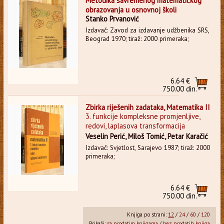
Metodika savremenog matematičkog
obrazovanja u osnovnoj školi
Stanko Prvanović
Izdavač: Zavod za izdavanje udžbenika SRS,
Beograd 1970; tiraž: 2000 primeraka;
6.64 €
750.00 din.
Zbirka riješenih zadataka, Matematika II
3. funkcije kompleksne promjenljive,
redovi, laplasova transformacija
Veselin Perić, Miloš Tomić, Petar Karačić
Izdavač: Svjetlost, Sarajevo 1987; tiraž: 2000
primeraka;
6.64 €
750.00 din.
Knjiga po strani:
12
/
24
/
60
/
120
Prikaži:
sa prodatim knjigama
/
bez prodatih knjiga