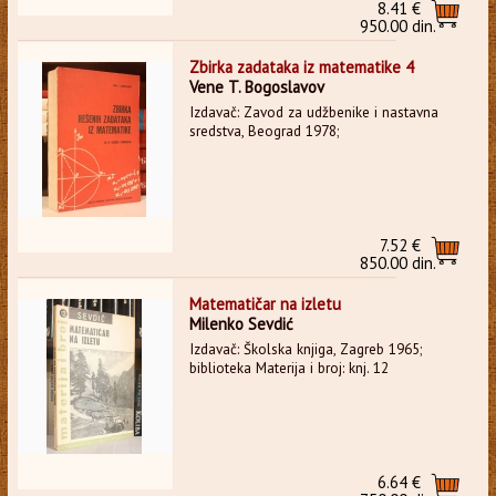
8.41 €
950.00 din.
Zbirka zadataka iz matematike 4
Vene T. Bogoslavov
Izdavač: Zavod za udžbenike i nastavna
sredstva, Beograd 1978;
7.52 €
850.00 din.
Matematičar na izletu
Milenko Sevdić
Izdavač: Školska knjiga, Zagreb 1965;
biblioteka Materija i broj: knj. 12
6.64 €