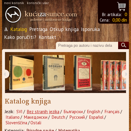
novi korisnik
korisnički ulaz
Br. artikala:
0
Cena:
0,00 din
Ѧ
Katalog
Pretraga
Otkup knjiga
Isporuka
Kako poručiti?
Kontakt
‹
›
Katalog knjiga
Jezik:
SVI
/
Bez stranih jezika
/
Български
/
English
/
Français
/
Italiano
/
Македонски
/
Deutch
/
Русский
/
Español
/
Slovenščina
/
Ostali
Kategorija:
Prirodne nauke
/
Matematika