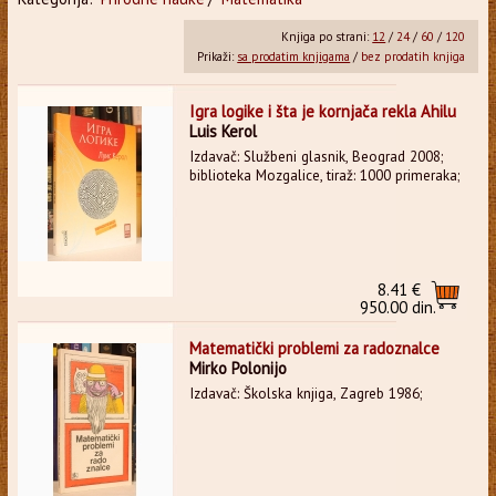
Knjiga po strani:
12
/
24
/
60
/
120
Prikaži:
sa prodatim knjigama
/
bez prodatih knjiga
Igra logike i šta je kornjača rekla Ahilu
Luis Kerol
Izdavač: Službeni glasnik, Beograd 2008;
biblioteka Mozgalice, tiraž: 1000 primeraka;
8.41 €
950.00 din.
Matematički problemi za radoznalce
Mirko Polonijo
Izdavač: Školska knjiga, Zagreb 1986;