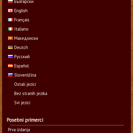
Български
English
Français
Italiano
Македонски
Deutch
Русский
Español
Slovenščina
Ostali jezici
Bez stranih jezika
Svi jezici
Posebni primerci
Prva izdanja