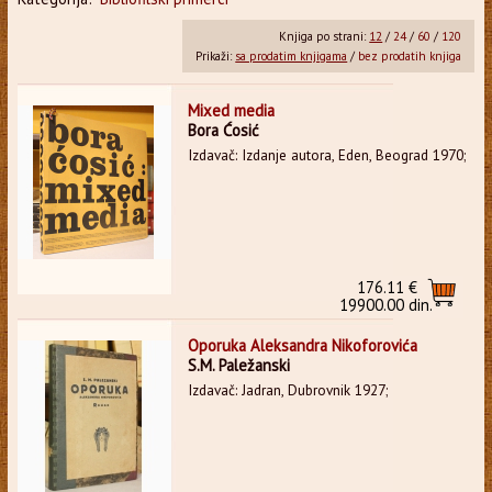
Knjiga po strani:
12
/
24
/
60
/
120
Prikaži:
sa prodatim knjigama
/
bez prodatih knjiga
Mixed media
Bora Ćosić
Izdavač: Izdanje autora, Eden, Beograd 1970;
176.11 €
19900.00 din.
Oporuka Aleksandra Nikoforovića
S.M. Paležanski
Izdavač: Jadran, Dubrovnik 1927;