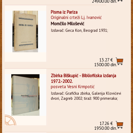
24900.00 din.
Pisma iz Pariza
Originalni crteži Lj. Ivanović
Momčilo Milošević
Izdavač: Geca Kon, Beograd 1931;
13.27 €
1500.00 din.
Zbirka Biškupić - Bibliofilska izdanja
1972.-2002.
posveta Vesni Krmpotić
Izdavač: Grafička zbirka, Galerija Klovićevi
dvori, Zagreb 2002; tiraž: 900 primeraka;
17.26 €
1950.00 din.