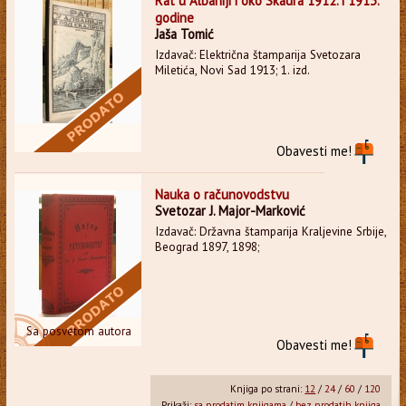
Rat u Albaniji i oko Skadra 1912. i 1913.
godine
Jaša Tomić
Izdavač: Električna štamparija Svetozara
Miletića, Novi Sad 1913; 1. izd.
Obavesti me!
Nauka o računovodstvu
Svetozar J. Major-Marković
Izdavač: Državna štamparija Kraljevine Srbije,
Beograd 1897, 1898;
Sa posvetom autora
Obavesti me!
Knjiga po strani:
12
/
24
/
60
/
120
Prikaži:
sa prodatim knjigama
/
bez prodatih knjiga