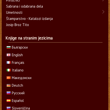
Priručnici
Sabrana i odabrana dela
Umetnosti
Štamparstvo - Katalozi izdanja
Josip Broz Tito
Knjige na stranim jezicima
Български
English
Français
Italiano
Македонски
Deutch
Русский
Español
Slovenščina