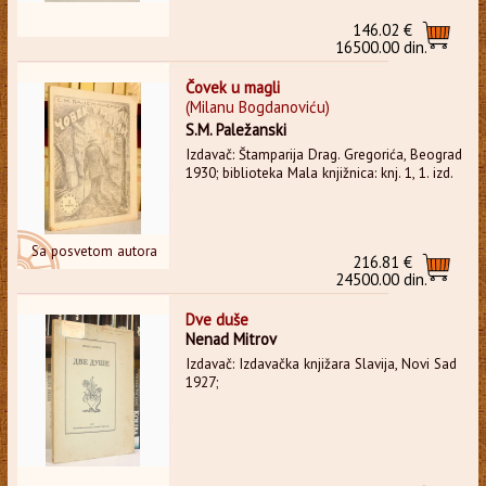
146.02 €
16500.00 din.
Čovek u magli
(Milanu Bogdanoviću)
S.M. Paležanski
Izdavač: Štamparija Drag. Gregorića, Beograd
1930; biblioteka Mala knjižnica: knj. 1, 1. izd.
Sa posvetom autora
216.81 €
24500.00 din.
Dve duše
Nenad Mitrov
Izdavač: Izdavačka knjižara Slavija, Novi Sad
1927;