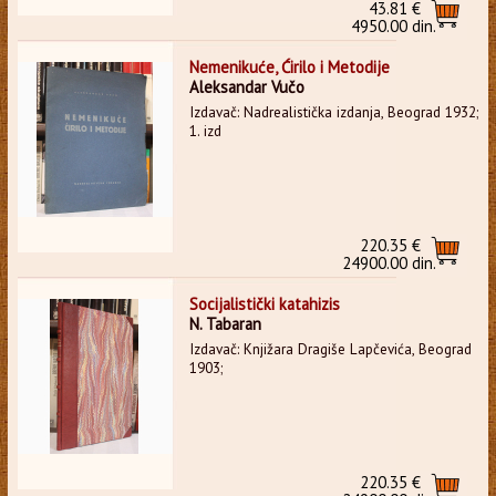
43.81 €
4950.00 din.
Nemenikuće, Ćirilo i Metodije
Aleksandar Vučo
Izdavač: Nadrealistička izdanja, Beograd 1932;
1. izd
220.35 €
24900.00 din.
Socijalistički katahizis
N. Tabaran
Izdavač: Knjižara Dragiše Lapčevića, Beograd
1903;
220.35 €