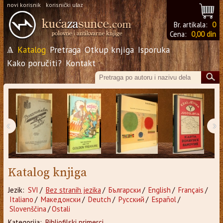
novi korisnik
korisnički ulaz
Br. artikala:
0
Cena:
0,00 din
Ѧ
Katalog
Pretraga
Otkup knjiga
Isporuka
Kako poručiti?
Kontakt
‹
›
Katalog knjiga
Jezik:
SVI
/
Bez stranih jezika
/
Български
/
English
/
Français
/
Italiano
/
Македонски
/
Deutch
/
Русский
/
Español
/
Slovenščina
/
Ostali
Kategorija:
Bibliofilski primerci