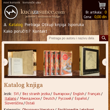
novi korisnik
korisnički ulaz
Br. artikala:
0
Cena:
0,00 din
Ѧ
Katalog
Pretraga
Otkup knjiga
Isporuka
Kako poručiti?
Kontakt
‹
›
Katalog knjiga
Jezik:
SVI
/
Bez stranih jezika
/
Български
/
English
/
Français
/
Italiano
/
Македонски
/
Deutch
/
Русский
/
Español
/
Slovenščina
/
Ostali
Kategorija:
Obrazovna literatura
/
Enciklopedije, Leksikoni