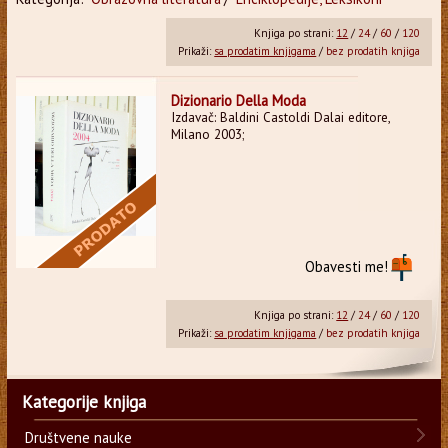
Knjiga po strani:
12
/
24
/
60
/
120
Prikaži:
sa prodatim knjigama
/
bez prodatih knjiga
Dizionario Della Moda
Izdavač: Baldini Castoldi Dalai editore,
Milano 2003;
Obavesti me!
Knjiga po strani:
12
/
24
/
60
/
120
Prikaži:
sa prodatim knjigama
/
bez prodatih knjiga
Kategorije knjiga
Društvene nauke