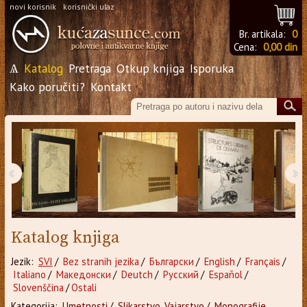
novi korisnik
korisnički ulaz
Br. artikala:
0
Cena:
0,00 din
Ѧ
Katalog
Pretraga
Otkup knjiga
Isporuka
Kako poručiti?
Kontakt
‹
›
Katalog knjiga
Jezik:
SVI
/
Bez stranih jezika
/
Български
/
English
/
Français
/
Italiano
/
Македонски
/
Deutch
/
Русский
/
Español
/
Slovenščina
/
Ostali
Kategorija:
Umetnosti
/
Slikarstvo, Vajarstvo
/
Monografije