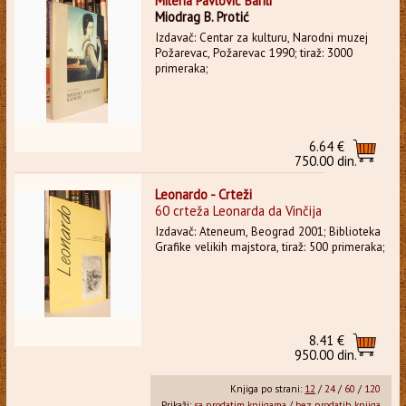
Milena Pavlović Barili
Miodrag B. Protić
Izdavač: Centar za kulturu, Narodni muzej
Požarevac, Požarevac 1990; tiraž: 3000
primeraka;
6.64 €
750.00 din.
Leonardo - Crteži
60 crteža Leonarda da Vinčija
Izdavač: Ateneum, Beograd 2001; Biblioteka
Grafike velikih majstora, tiraž: 500 primeraka;
8.41 €
950.00 din.
Knjiga po strani:
12
/
24
/
60
/
120
Prikaži:
sa prodatim knjigama
/
bez prodatih knjiga