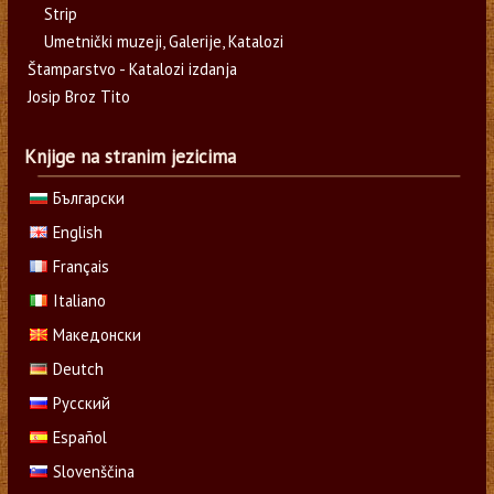
Strip
Umetnički muzeji, Galerije, Katalozi
Štamparstvo - Katalozi izdanja
Josip Broz Tito
Knjige na stranim jezicima
Български
English
Français
Italiano
Македонски
Deutch
Русский
Español
Slovenščina