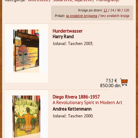
Knjiga po strani:
12
/
24
/
60
/
120
Prikaži:
sa prodatim knjigama
/
bez prodatih knjiga
Hundertwasser
Harry Rand
Izdavač: Taschen 2003;
7.52 €
850.00 din.
Diego Rivera 1886-1957
A Revolutionary Spirit in Modern Art
Andrea Kettenmann
Izdavač: Taschen 2000;