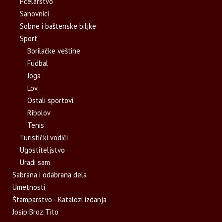
Pčelarstvo
Sanovnici
Sobne i baštenske biljke
Sport
Borilačke veštine
Fudbal
Joga
Lov
Ostali sportovi
Ribolov
Tenis
Turistički vodiči
Ugostiteljstvo
Uradi sam
Sabrana i odabrana dela
Umetnosti
Štamparstvo - Katalozi izdanja
Josip Broz Tito