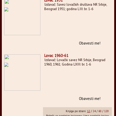
Lovac 1951
Izdavač: Savez lovačkih društava NR Srbije,
Beograd 1951; godina LIII: br. 1-6
Obavesti me!
Lovac 1960-61
Izdavač: Lovački savez NR Srbije, Beograd
1960, 1961; Godina LXIII: br. 1-6
Obavesti me!
Knjiga po strani:
12
/
24
/
60
/
120
Prikaži:
sa prodatim knjigama
/
bez prodatih knjiga