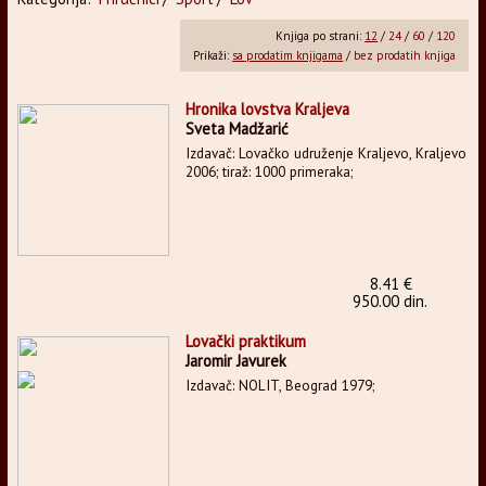
Knjiga po strani:
12
/
24
/
60
/
120
Prikaži:
sa prodatim knjigama
/
bez prodatih knjiga
Hronika lovstva Kraljeva
Sveta Madžarić
Izdavač: Lovačko udruženje Kraljevo, Kraljevo
2006; tiraž: 1000 primeraka;
8.41 €
950.00 din.
Lovački praktikum
Jaromir Javurek
Izdavač: NOLIT, Beograd 1979;