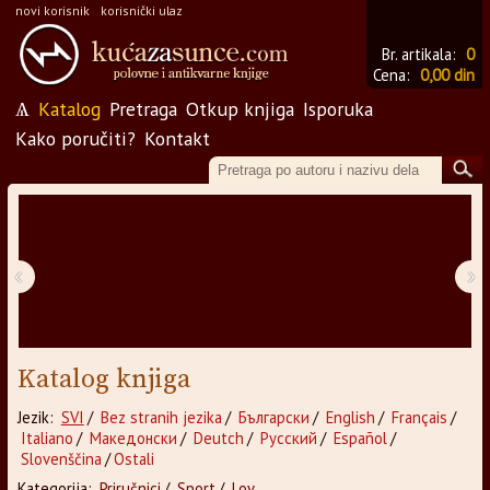
novi korisnik
korisnički ulaz
Br. artikala:
0
Cena:
0,00 din
Ѧ
Katalog
Pretraga
Otkup knjiga
Isporuka
Kako poručiti?
Kontakt
‹
›
Katalog knjiga
Jezik:
SVI
/
Bez stranih jezika
/
Български
/
English
/
Français
/
Italiano
/
Македонски
/
Deutch
/
Русский
/
Español
/
Slovenščina
/
Ostali
Kategorija:
Priručnici
/
Sport
/
Lov