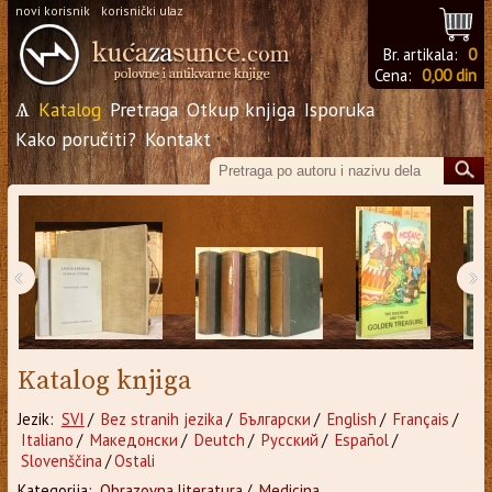
novi korisnik
korisnički ulaz
Br. artikala:
0
Cena:
0,00 din
Ѧ
Katalog
Pretraga
Otkup knjiga
Isporuka
Kako poručiti?
Kontakt
‹
›
Katalog knjiga
Jezik:
SVI
/
Bez stranih jezika
/
Български
/
English
/
Français
/
Italiano
/
Македонски
/
Deutch
/
Русский
/
Español
/
Slovenščina
/
Ostali
Kategorija:
Obrazovna literatura
/
Medicina