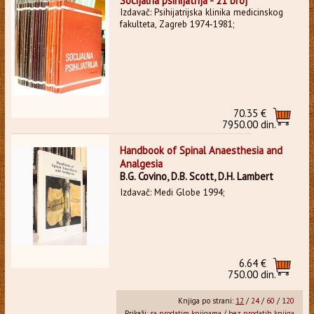
Socijalna psihijatrija - 21 broj
Izdavač: Psihijatrijska klinika medicinskog
fakulteta, Zagreb 1974-1981;
70.35 €
7950.00 din.
Handbook of Spinal Anaesthesia and
Analgesia
B.G. Covino, D.B. Scott, D.H. Lambert
Izdavač: Medi Globe 1994;
6.64 €
750.00 din.
Knjiga po strani:
12
/
24
/
60
/
120
Prikaži:
sa prodatim knjigama
/
bez prodatih knjiga