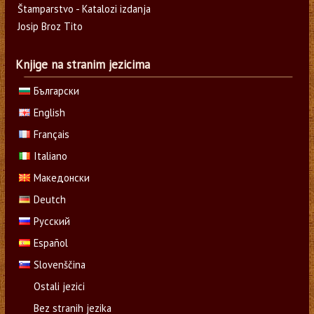
Štamparstvo - Katalozi izdanja
Josip Broz Tito
Knjige na stranim jezicima
Български
English
Français
Italiano
Македонски
Deutch
Русский
Español
Slovenščina
Ostali jezici
Bez stranih jezika