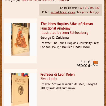
Knjiga po strani:
12
/
24
/
60
/
120
Prikaži:
sa prodatim knjigama
/
bez prodatih knjiga
The Johns Hopkins Atlas of Human
Functional Anatomy
Illustrated by Leon Schlossberg
George D. Zuidema
Izdavač: The Johns Hopkins University Press,
London 1977; A Baillier Tindall Book
8.41 €
950.00 din.
Profesor dr Leon Kojen
Život i delo
Izdavač: Srpsko lekarsko društvo, Beograd
2017; tiraž: 200 primeraka;