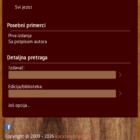
Svi jezici
Posebni primerci
Prva izdanja
Sa potpisom autora
Detaljna pretraga
Izdavač:
Edicija/biblioteka:
Još opcija...
Copyright © 2009 - 2026
kucazasunce.com