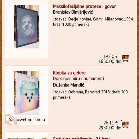
Maksilofacijalne proteze i govor
Branislav Dimitrijević
Izdavač: Dečje novine, Gornji Milanovac 1984;
tiraž: 1000 primeraka;
14.60 €
1650.00 din.
Klopka za gelere
Doprinos miru i humanosti
Dušanka Mandić
Izdavač: Odbrana, Beograd 2018; tiraž: 500
primeraka;
Sa posvetom autora
26.11 €
2950.00 din.