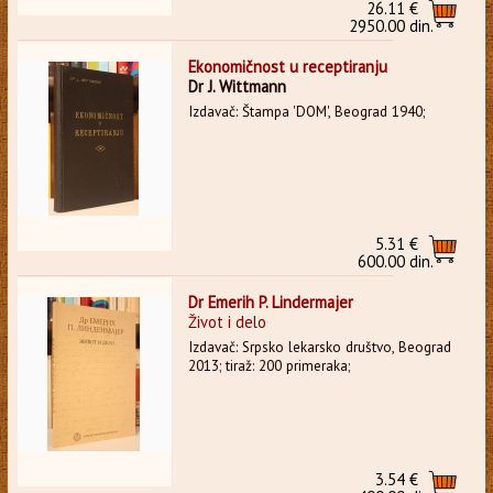
26.11 €
2950.00 din.
Ekonomičnost u receptiranju
Dr J. Wittmann
Izdavač: Štampa 'DOM', Beograd 1940;
5.31 €
600.00 din.
Dr Emerih P. Lindermajer
Život i delo
Izdavač: Srpsko lekarsko društvo, Beograd
2013; tiraž: 200 primeraka;
3.54 €