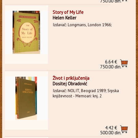
750.00 din.
Story of My Life
Helen Keller
Izdavač: Longmans, London 1966;
6.64 €
750.00 din.
Život i priključenija
Dositej Obradović
Izdavač: NOLIT, Beograd 1989; Srpska
književnost - Memoari: knj. 2
4.42 €
500.00 din.