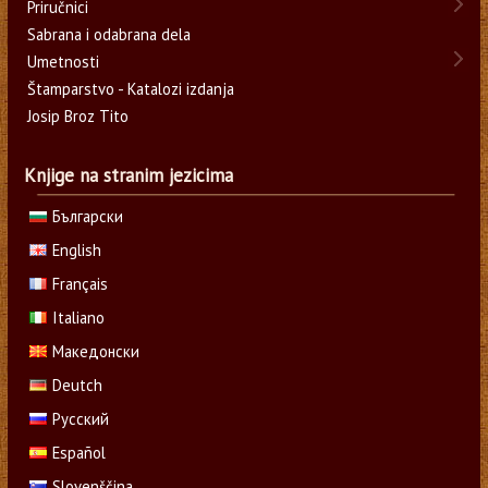
Priručnici
Sabrana i odabrana dela
Umetnosti
Štamparstvo - Katalozi izdanja
Josip Broz Tito
Knjige na stranim jezicima
Български
English
Français
Italiano
Македонски
Deutch
Русский
Español
Slovenščina