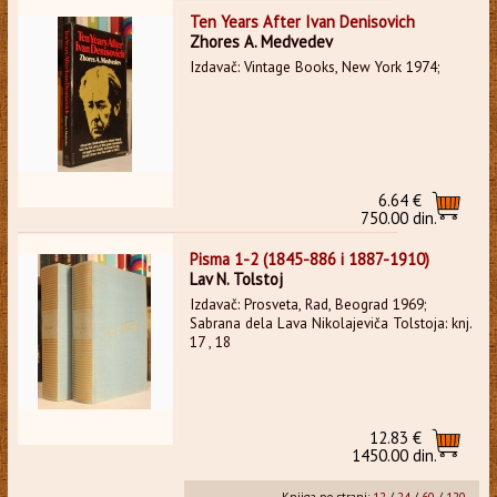
Ten Years After Ivan Denisovich
Zhores A. Medvedev
Izdavač: Vintage Books, New York 1974;
6.64 €
750.00 din.
Pisma 1-2 (1845-886 i 1887-1910)
Lav N. Tolstoj
Izdavač: Prosveta, Rad, Beograd 1969;
Sabrana dela Lava Nikolajeviča Tolstoja: knj.
17 , 18
12.83 €
1450.00 din.
Knjiga po strani:
12
/
24
/
60
/
120