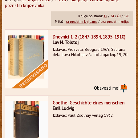
poznatih književnika
Knjiga po strani:
12
/
24
/
60
/
120
Prikaži:
sa prodatim knjigama
/
bez prodatih knjiga
Dnevnici 1-2 (1847-1894, 1895-1910)
Lav N. Tolstoj
Izdavač: Prosveta, Beograd 1969; Sabrana
dela Lava Nikolajeviča Tolstoja: knj. 19, 20
Obavesti me!
Goethe: Geschichte eines menschen
Emil Ludvig
Izdavač: Paul Zsolnay verlag 1932;