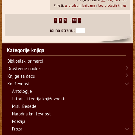
Prikaži:
sa prodatim knjigama
/
bez prodatih knjiga
...
1
2
3
38
>
idi na stranu:
Kategorije knjiga
Bibliofilski primerci
Društvene nauke
Knjige za decu
Književnost
Antologije
Istorija i teorija književnosti
Misli, Besede
Narodna književnost
Poezija
Proza