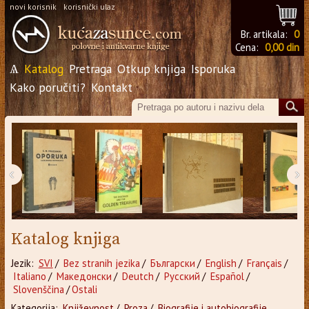
novi korisnik
korisnički ulaz
Br. artikala:
0
Cena:
0,00 din
Ѧ
Katalog
Pretraga
Otkup knjiga
Isporuka
Kako poručiti?
Kontakt
‹
›
Katalog knjiga
Jezik:
SVI
/
Bez stranih jezika
/
Български
/
English
/
Français
/
Italiano
/
Македонски
/
Deutch
/
Русский
/
Español
/
Slovenščina
/
Ostali
Kategorija:
Književnost
/
Proza
/
Biografije i autobiografije