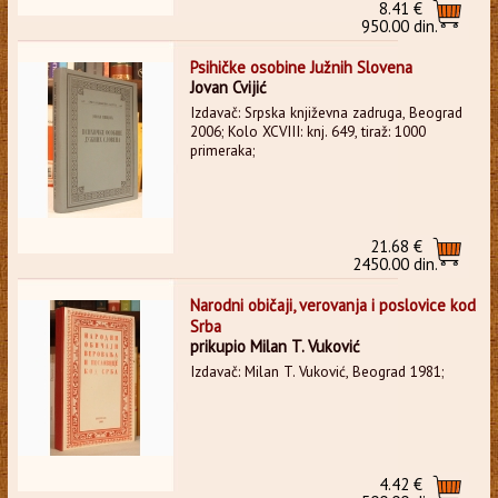
8.41 €
950.00 din.
Psihičke osobine Južnih Slovena
Jovan Cvijić
Izdavač: Srpska književna zadruga, Beograd
2006; Kolo XCVIII: knj. 649, tiraž: 1000
primeraka;
21.68 €
2450.00 din.
Narodni običaji, verovanja i poslovice kod
Srba
prikupio Milan T. Vuković
Izdavač: Milan T. Vuković, Beograd 1981;
4.42 €