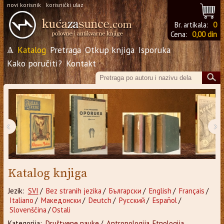
novi korisnik
korisnički ulaz
Br. artikala:
0
Cena:
0,00 din
Ѧ
Katalog
Pretraga
Otkup knjiga
Isporuka
Kako poručiti?
Kontakt
‹
›
Katalog knjiga
Jezik:
SVI
/
Bez stranih jezika
/
Български
/
English
/
Français
/
Italiano
/
Македонски
/
Deutch
/
Русский
/
Español
/
Slovenščina
/
Ostali
Kategorija:
Društvene nauke
/
Antropologija, Etnologija