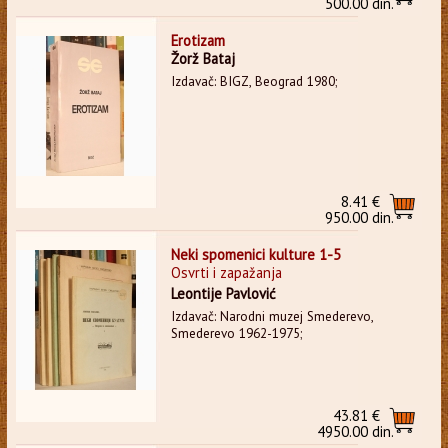
500.00 din.
Erotizam
Žorž Bataj
Izdavač: BIGZ, Beograd 1980;
8.41 €
950.00 din.
Neki spomenici kulture 1-5
Osvrti i zapažanja
Leontije Pavlović
Izdavač: Narodni muzej Smederevo,
Smederevo 1962-1975;
43.81 €
4950.00 din.