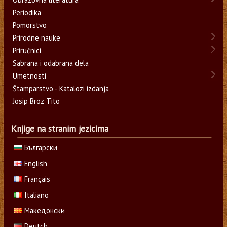
Periodika
Pomorstvo
Prirodne nauke
Priručnici
Sabrana i odabrana dela
Umetnosti
Štamparstvo - Katalozi izdanja
Josip Broz Tito
Knjige na stranim jezicima
Български
English
Français
Italiano
Македонски
Deutch