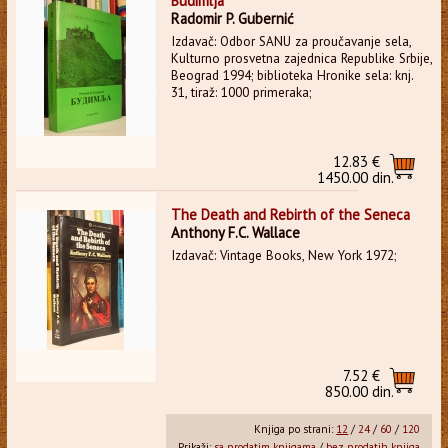
Budimlja
Radomir P. Gubernić
Izdavač: Odbor SANU za proučavanje sela,
Kulturno prosvetna zajednica Republike Srbije,
Beograd 1994; biblioteka Hronike sela: knj.
31, tiraž: 1000 primeraka;
12.83 €
1450.00 din.
The Death and Rebirth of the Seneca
Anthony F.C. Wallace
Izdavač: Vintage Books, New York 1972;
7.52 €
850.00 din.
Knjiga po strani:
12
/
24
/
60
/
120
Prikaži:
sa prodatim knjigama
/
bez prodatih knjiga