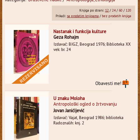
Knjiga po strani:
12
/
24
/
60
/
120
Prikaži:
sa prodatim knjigama
/
bez prodatih knjiga
Nastanak i funkcija kulture
Geza Rohajm
Izdavač: BIGZ, Beograd 1976; Biblioteka XX
vek: br. 24
Obavesti me!
U znaku Moloha
Antropološki ogled o žrtvovanju
Jovan Janićijević
Izdavač: Vajat, Beograd 1986; biblioteka
Radoznalih: knj. 2