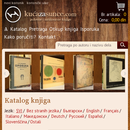
novi korisnik
korisnički ulaz
Br. artikala:
0
Cena:
0,00 din
Ѧ
Katalog
Pretraga
Otkup knjiga
Isporuka
Kako poručiti?
Kontakt
‹
›
Katalog knjiga
Jezik:
SVI
/
Bez stranih jezika
/
Български
/
English
/
Français
/
Italiano
/
Македонски
/
Deutch
/
Русский
/
Español
/
Slovenščina
/
Ostali