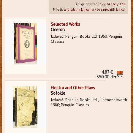
Knjiga po strani:
12
/
24
/
60
/
120
Prikaži:
sa prodatim knjigama
/
bez prodatih knjiga
Selected Works
Ciceron
Izdavač: Penguin Books Ltd. 1960; Penguin
Classics
4.87 €
550.00 din.
Electra and Other Plays
Sofokle
Izdavač: Penguin Books Ltd., Harmondsworth
1980; Penguin Classics