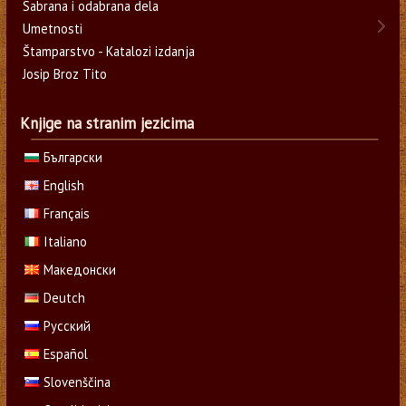
Sabrana i odabrana dela
Umetnosti
Štamparstvo - Katalozi izdanja
Josip Broz Tito
Knjige na stranim jezicima
Български
English
Français
Italiano
Македонски
Deutch
Русский
Español
Slovenščina