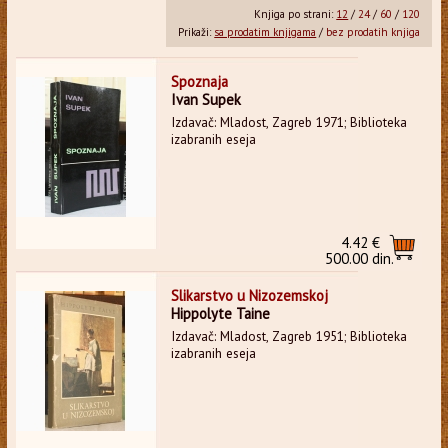
Knjiga po strani:
12
/
24
/
60
/
120
Prikaži:
sa prodatim knjigama
/
bez prodatih knjiga
Spoznaja
Ivan Supek
Izdavač: Mladost, Zagreb 1971; Biblioteka
izabranih eseja
4.42 €
500.00 din.
Slikarstvo u Nizozemskoj
Hippolyte Taine
Izdavač: Mladost, Zagreb 1951; Biblioteka
izabranih eseja