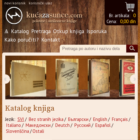
novi korisnik
korisnički ulaz
Br. artikala:
0
Cena:
0,00 din
Ѧ
Katalog
Pretraga
Otkup knjiga
Isporuka
Kako poručiti?
Kontakt
‹
›
Katalog knjiga
Jezik:
SVI
/
Bez stranih jezika
/
Български
/
English
/
Français
/
Italiano
/
Македонски
/
Deutch
/
Русский
/
Español
/
Slovenščina
/
Ostali