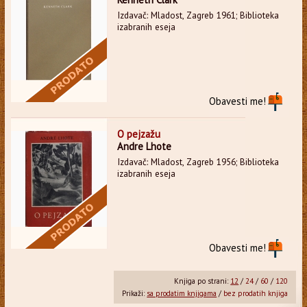
Izdavač: Mladost, Zagreb 1961; Biblioteka
izabranih eseja
Obavesti me!
O pejzažu
Andre Lhote
Izdavač: Mladost, Zagreb 1956; Biblioteka
izabranih eseja
Obavesti me!
Knjiga po strani:
12
/
24
/
60
/
120
Prikaži:
sa prodatim knjigama
/
bez prodatih knjiga