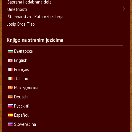
Sabrana i odabrana dela
Umetnosti
Štamparstvo - Katalozi izdanja
Josip Broz Tito
Knjige na stranim jezicima
Български
English
Français
Italiano
Македонски
Deutch
Русский
Español
Slovenščina