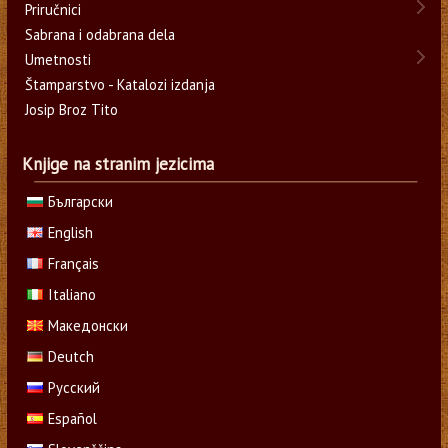
Priručnici
Sabrana i odabrana dela
Umetnosti
Štamparstvo - Katalozi izdanja
Josip Broz Tito
Knjige na stranim jezicima
Български
English
Français
Italiano
Македонски
Deutch
Русский
Español