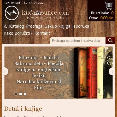
novi korisnik
korisnički ulaz
Br. artikala:
0
Cena:
0,00 din
Ѧ
Katalog
Pretraga
Otkup knjiga
Isporuka
Kako poručiti?
Kontakt
Filozofija
~
Istorija
Sabrana dela
~
Poezija
Knjige na engleskom
‹
›
jeziku
Narodna književnost
Film
Detalji knjige