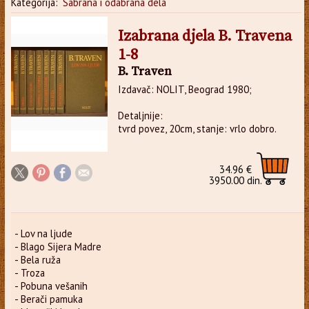
Kategorija:
Sabrana i odabrana dela
Izabrana djela B. Travena
1-8
B. Traven
Izdavač: NOLIT, Beograd 1980;
Detaljnije:
tvrd povez, 20cm, stanje: vrlo dobro.
34.96 €
3950.00 din.
- Lov na ljude
- Blago Sijera Madre
- Bela ruža
- Troza
- Pobuna vešanih
- Berači pamuka