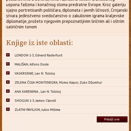
uspona fašizma i konačnog sloma predratne Evrope. Kroz galeriju
sjajno portretisanih političara, diplomata i javnih ličnosti, Crnjanski
stvara jedinstveno svedočanstvo o zakulisnim igrama kraljevske
diplomatije, prožeto njegovim prepoznatljivim liričnim ali i oštrim
satiričnim tonom
Knjige iz iste oblasti:
LONDON 1-3, Edvard Raderfurd
MALIŠAN, Alfons Dode
VASKRSENJE, Lav N. Tolstoj
ZELENA ČOJA MONTENEGRA, Momo Kapor, Zuko Džumhur
ANA KARENJINA , Lav N. Tolstoj
SHOGUN 1-3, James Clavell
ZLATNI PAVILJON, Jukio Mišima