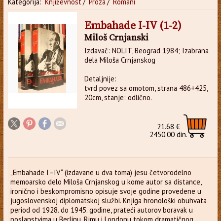
Kategorija:
Književnost
/
Proza
/
Romani
Embahade I-IV (1-2)
Miloš Crnjanski
Izdavač: NOLIT, Beograd 1984; Izabrana
dela Miloša Crnjanskog
Detaljnije:
tvrd povez sa omotom, strana 486+425,
20cm, stanje: odlično.
21.68 €
2450.00 din.
„Embahade I–IV“ (izdavane u dva toma) jesu četvorodelno
memoarsko delo Miloša Crnjanskog u kome autor sa distance,
ironično i beskompromisno opisuje svoje godine provedene u
jugoslovenskoj diplomatskoj službi. Knjiga hronološki obuhvata
period od 1928. do 1945. godine, prateći autorov boravak u
poslanstvima u Berlinu, Rimu i Londonu tokom dramatičnog