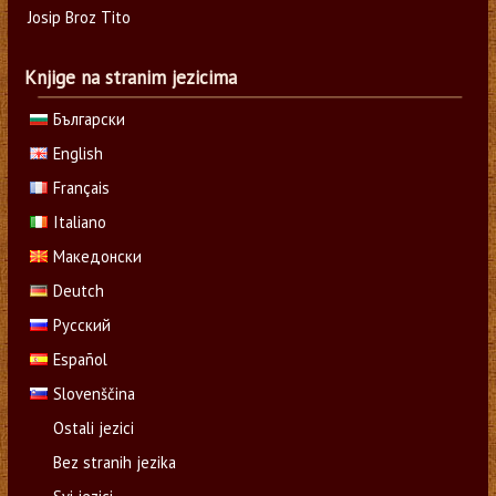
Josip Broz Tito
Knjige na stranim jezicima
Български
English
Français
Italiano
Македонски
Deutch
Русский
Español
Slovenščina
Ostali jezici
Bez stranih jezika