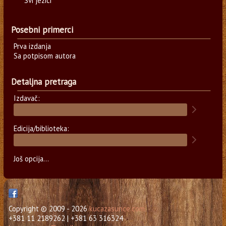
Svi jezici
Posebni primerci
Prva izdanja
Sa potpisom autora
Detaljna pretraga
Izdavač:
Edicija/biblioteka:
Još opcija...
Copyright © 2009 - 2026
kucazasunce.com
+381 11 2189262 | +381 63 316324