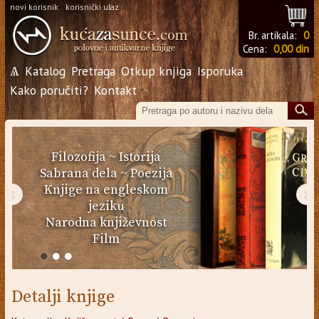
novi korisnik
korisnički ulaz
Br. artikala:
0
Cena:
0,00 din
Ѧ
Katalog
Pretraga
Otkup knjiga
Isporuka
Kako poručiti?
Kontakt
Filozofija
~
Istorija
Sabrana dela
~
Poezija
Knjige na engleskom
‹
›
jeziku
Narodna književnost
Film
Detalji knjige