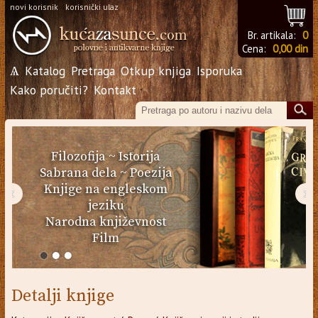
novi korisnik
korisnički ulaz
Br. artikala:
0
Cena:
0,00 din
Ѧ
Katalog
Pretraga
Otkup knjiga
Isporuka
Kako poručiti?
Kontakt
Filozofija
~
Istorija
Sabrana dela
~
Poezija
Knjige na engleskom
‹
›
jeziku
Narodna književnost
Film
Detalji knjige