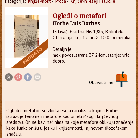
Kategorija:
Književnost
/
Proza
/
Književni eseji i studije
Ogledi o metafori
Horhe Luis Borhes
Izdavač: Gradina, Niš 1985; Biblioteka
Otkrivanja: knj. 12, tiraž: 1000 primeraka;
Detaljnije:
mek povez, strana 37, 24cm, stanje: vrlo
dobro.
Obavesti me!
Ogledi o metafori su zbirka eseja i analiza u kojima Borhes
istražuje fenomen metafore kao umetničkog i književnog
sredstva. On se bavi načinima na koje metafore oblikuju značenje,
kako funkcionišu u jeziku i književnosti, i njihovom filozofskom
značaju.