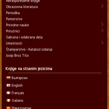
Neraspoređene knjige
Obrazovna literatura
Periodika
Pomorstvo
Prirodne nauke
Priručnici
Sabrana i odabrana dela
Umetnosti
Štamparstvo - Katalozi izdanja
Josip Broz Tito
Knjige na stranim jezicima
Български
English
Français
Italiano
Македонски