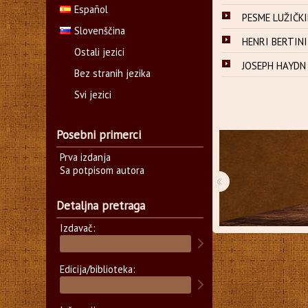
Español
PESME LUŽIČKI
Slovenščina
HENRI BERTINI
Ostali jezici
JOSEPH HAYDN 
Bez stranih jezika
Svi jezici
Posebni primerci
Prva izdanja
Sa potpisom autora
‹
Detaljna pretraga
Izdavač:
Edicija/biblioteka: