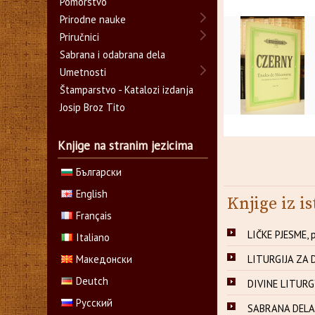
Pomorstvo
Prirodne nauke
Priručnici
Sabrana i odabrana dela
Umetnosti
Štamparstvo - Katalozi izdanja
Josip Broz Tito
Knjige na stranim jezicima
Български
English
Knjige iz is
Français
LIČKE PJESME, p
Italiano
Македонски
LITURGIJA ZA D
Deutch
DIVINE LITURGY
Русский
SABRANA DELA -