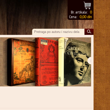
Br. artikala:
0
Cena:
0,00 din
›