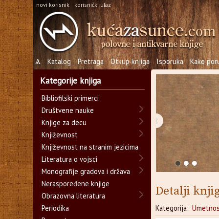
novi korisnik
korisnički ulaz
Ѧ
Katalog
Pretraga
Otkup knjiga
Isporuka
Kako poru
Kategorije knjiga
Bibliofilski primerci
Društvene nauke
‹
Knjige za decu
Književnost
Književnost na stranim jezicima
Literatura o vojsci
Monografije gradova i država
Neraspoređene knjige
Detalji knji
Obrazovna literatura
Periodika
Kategorija:
Umetnos