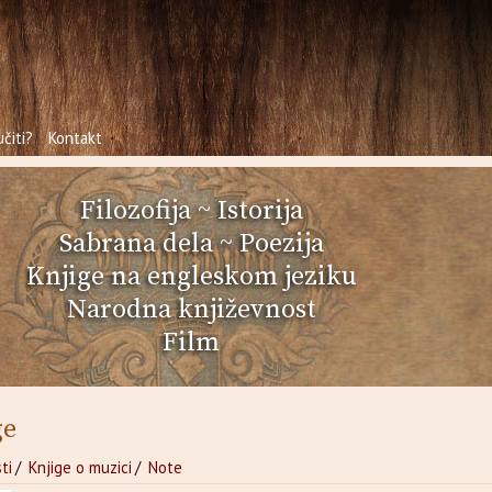
čiti?
Kontakt
Filozofija
~
Istorija
Sabrana dela
~
Poezija
Knjige na engleskom jeziku
Narodna književnost
Film
ge
ti
/
Knjige o muzici
/
Note