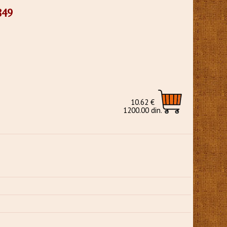
849
10.62 €
1200.00 din.